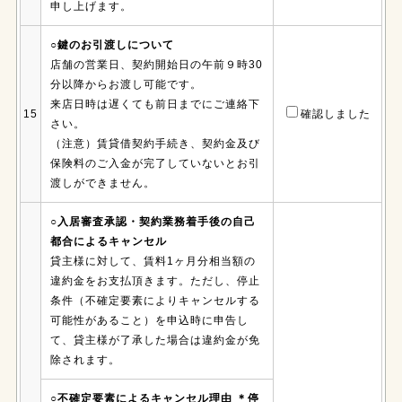
申し上げます。
○鍵のお引渡しについて
店舗の営業日、契約開始日の午前９時30
分以降からお渡し可能です。
来店日時は遅くても前日までにご連絡下
15
確認しました
さい。
（注意）賃貸借契約手続き、契約金及び
保険料のご入金が完了していないとお引
渡しができません。
○入居審査承認・契約業務着手後の自己
都合によるキャンセル
貸主様に対して、賃料1ヶ月分相当額の
違約金をお支払頂きます。ただし、停止
条件（不確定要素によりキャンセルする
可能性があること）を申込時に申告し
て、貸主様が了承した場合は違約金が免
除されます。
○不確定要素によるキャンセル理由 ＊停