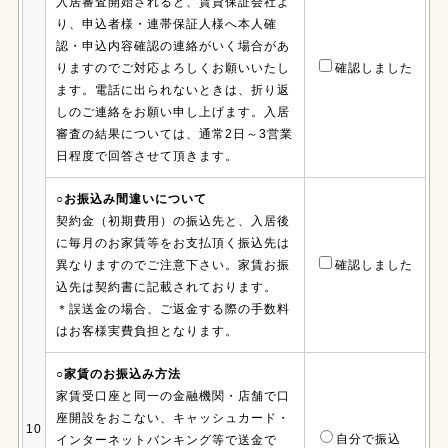
入居審査開始されると、賃貸保証会社よ
り、申込者様・連帯保証人様へ本人確
認・申込内容確認の連絡がいく場合があ
りますのでご対応よろしくお願いいたし
確認しました
ます。電話に出られないときは、折り返
しのご連絡をお願い申し上げます。入居
審査の結果については、通常2日～3営業
日程度で回答させて頂きます。
○お振込み間違いについて
契約金（初期費用）の振込先と、入居後
に毎月のお家賃等をお支払頂く振込先は
異なりますのでご注意下さい。家賃お振
確認しました
込先は契約書に記載されております。
＊誤送金の場合、ご返金する際の手数料
はお客様実費負担となります。
○家賃のお振込み方法
家賃受口座と同一の金融機関・店舗で口
座開設をおこない、キャッシュカード・
10
自分で振込
インターネットバンキング等で送金で