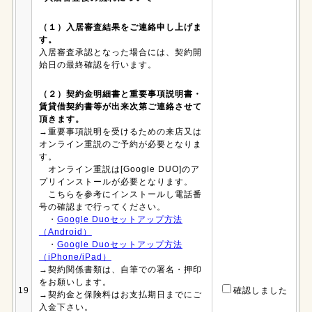
（１）入居審査結果をご連絡申し上げま
す。
入居審査承認となった場合には、契約開
始日の最終確認を行います。
（２）契約金明細書と重要事項説明書・
賃貸借契約書等が出来次第ご連絡させて
頂きます。
→重要事項説明を受けるための来店又は
オンライン重説のご予約が必要となりま
す。
オンライン重説は[Google DUO]のア
プリインストールが必要となります。
こちらを参考にインストールし電話番
号の確認まで行ってください。
・
Google Duoセットアップ方法
（Android）
・
Google Duoセットアップ方法
（iPhone/iPad）
→契約関係書類は、自筆での署名・押印
をお願いします。
19
確認しました
→契約金と保険料はお支払期日までにご
入金下さい。