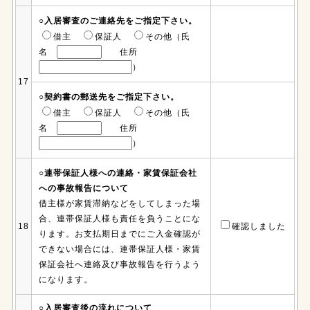
○入居審査のご連絡先をご指定下さい。
借主
保証人
その他（氏
名
住所
）
17
○契約書の郵送先をご指定下さい。
借主
保証人
その他（氏
名
住所
）
○連帯保証人様への連絡・家賃保証会社
への事故報告について
借主様が家賃滞納などをしてしまった場
合、連帯保証人様も責任を負うことにな
18
確認しました
ります。お支払期日までにご入金確認が
できない場合には、連帯保証人様・家賃
保証会社へ連絡及び事故報告を行うよう
になります。
○入居審査後の流れについて