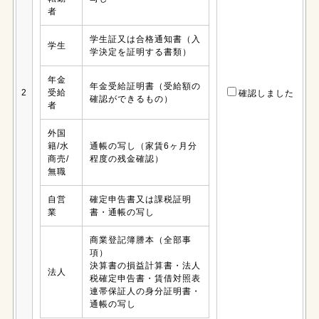
者
学生証又は合格通知書（入
学生
学決定を証明する書類）
年金
年金受給証明書（受給額の
2
受給
確認しました
確認ができるもの）
者
外国
籍/水
通帳の写し（家賃6ヶ月分
商売/
程度の残金確認）
無職
自営
確定申告書又は課税証明
業
書・通帳の写し
商業登記簿謄本（全部事
項）
決算書の損益計算書・法人
法人
税確定申告書・賃借対照表
連帯保証人の身分証明書・
通帳の写し