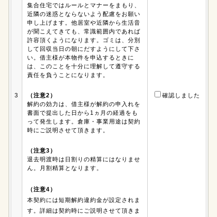
集合住宅ではルールとマナーをまもり、
近隣の迷惑とならないよう配慮をお願い
申し上げます。他居室や近隣から生活音
が聞こえてきても、常識範囲内であれば
許容頂くようになります。ゴミは、分別
して回収当日の朝にだすようにして下さ
い。借主様が本物件を申込するときに
は、このことを十分に理解して遵守する
責任を負うことになります。
3
（注意2）
確認しました
解約の効力は、借主様が解約の申入れを
書面で提出した日から1ヵ月の経過をも
って発生します。倉庫・事業用途は契約
時にご説明させて頂きます。
（注意3）
退去明渡時は日割りの精算にはなりませ
ん。月割精算となります。
（注意4）
本契約には短期解約違約金が設定されま
す。詳細は契約時にご説明させて頂きま