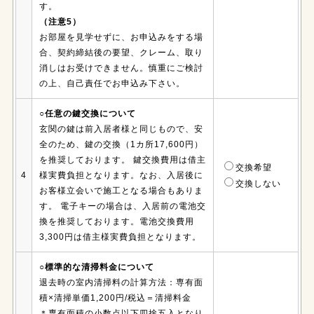
す。
（注意5）
お部屋を見学せずに、お申込みをする場
合、契約締結後の要望、クレーム、取り
消しはお受けできません。慎重にご検討
の上、自己責任でお申込み下さい。
○任意の鍵交換について
玄関の鍵は前入居者様と同じもので、安
全のため、鍵の交換（1カ所17,600円）
を推奨しております。 鍵交換費用は借主
交換希望
4
様実費負担となります。なお、入居後に
交換しない
お客様立会いで施工となる場合もありま
す。 電子キーの場合は、入居前の電池交
換を推奨しております。電池交換費用
3,300円は借主様実費負担となります。
○標準的な清掃料金について
退去時の室内清掃料の計算方法：専有面
積×清掃単価1,200円/税込＝清掃料金
＊専有面積の小数点以下四捨五入となり