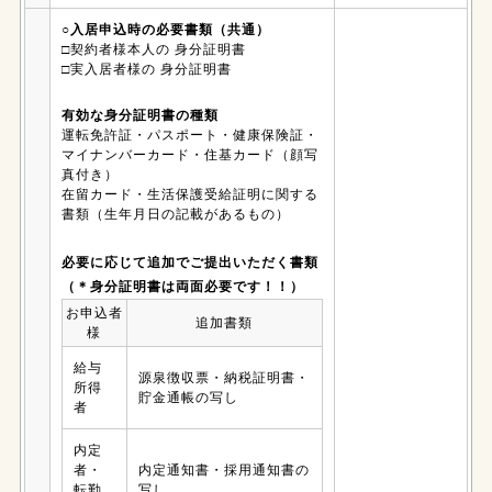
○入居申込時の必要書類（共通）
□契約者様本人の 身分証明書
□実入居者様の 身分証明書
有効な身分証明書の種類
運転免許証・パスポート・健康保険証・
マイナンバーカード・住基カード（顔写
真付き）
在留カード・生活保護受給証明に関する
書類（生年月日の記載があるもの）
必要に応じて追加でご提出いただく書類
（＊身分証明書は両面必要です！！）
お申込者
追加書類
様
給与
源泉徴収票・納税証明書・
所得
貯金通帳の写し
者
内定
者・
内定通知書・採用通知書の
転勤
写し