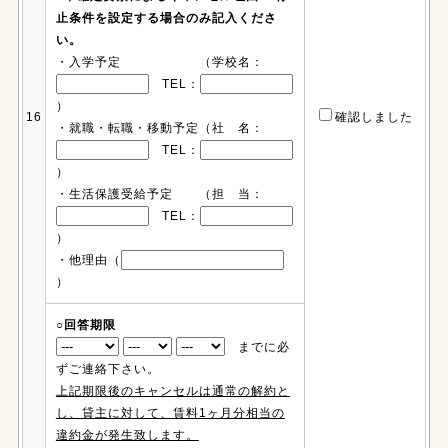
止条件を設定する場合のみ記入くださ
い。
・入学予定 （学校名：
TEL：
）
16
確認しました
・就職・転職・移動予定（社 名：
TEL：
）
・生活保護受給予定 （担 当：
TEL：
）
・他理由（
）
○回答期限
までに必
ずご連絡下さい。
上記期限後のキャンセルは通常の解約と
し、貸主に対して、賃料1ヶ月分相当の
違約金が発生致します。