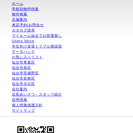
ホーム
学校別物件特集
物件検索
店舗案内
来店予約/お問合せ
カタログ請求
マイルーム仙台でお部屋探し
Users Voice
学生向け賃貸トラブル相談室
データバンク
お気に入りリスト
仙台市青葉区
仙台市泉区
仙台市宮城野区
仙台市若林区
仙台市太白区
会社案内
店長あいさつ・スタッフ紹介
採用情報
個人情報保護方針
サイトマップ