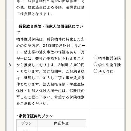
等）、庭付き物件の場合の除草作業、そ
の他、故意過失による修繕、清掃費は借
主様負担となります。
○賃貸総合保険・借家人賠償保険につい
て
物件推奨保険は、賃貸物件に特化した安
心の保証内容。24時間緊急駆付けサポー
ト、借主様の過失事故の保証もあり、万
物件推奨保険
が一には、弊社が事故対応を行えること
8
から推奨しております。2年間18,000円
学生生協保険
～となります。契約期間中、ご契約者様
法人包括
は、継続してご加入して頂く事が賃貸条
件となります。法人包括保険・学生生協
保険・他加入保険の場合には、保険証の
写しをご提出下さい。希望する保険種別
をご選択ください。
○家賃保証契約プラン
プラン
保証料金