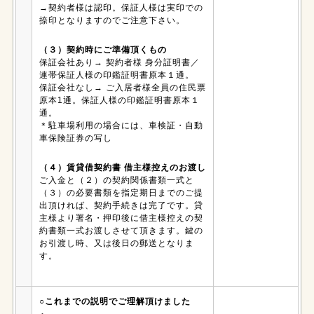
→契約者様は認印。保証人様は実印での
捺印となりますのでご注意下さい。
（３）契約時にご準備頂くもの
保証会社あり→ 契約者様 身分証明書／
連帯保証人様の印鑑証明書原本１通。
保証会社なし→ ご入居者様全員の住民票
原本1通。保証人様の印鑑証明書原本１
通。
＊駐車場利用の場合には、車検証・自動
車保険証券の写し
（４）賃貸借契約書 借主様控えのお渡し
ご入金と（２）の契約関係書類一式と
（３）の必要書類を指定期日までのご提
出頂ければ、契約手続きは完了です。貸
主様より署名・押印後に借主様控えの契
約書類一式お渡しさせて頂きます。鍵の
お引渡し時、又は後日の郵送となりま
す。
○これまでの説明でご理解頂けました