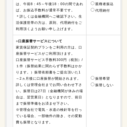
は、午前8：45～午後18：00の間であれ
親権者振込
ば、お振込手数料が通常不要です。
代理納付
＊詳しくは金融機関へご確認下さい。生
活保護世帯の方は、原則、代理納付をご
利用頂くようお願い申し上げます。
○口座振替サービスについて
家賃保証契約プランをご利用の方は、口
座振替サービスがご利用頂けます。
口座振替サービス手数料300円（税別）/
１件（振替結果に関わらず手数料はかか
ります。）振替依頼書をご提出頂いた1
～2ヵ月後に口座振替が開始されます。
振替希望
詳しくは管理会社までお問い合わせ下さ
振替しない
い。振替日は27日（金融機関が休みの場
合は、翌営業日）となりますので、前日
まで振替準備をお済ませ下さい。
※管理会社で電気・水道の検針等を行っ
ている場合、一部物件の除き、その変動
費も振替となります。