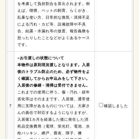
を考慮して負担割合を算出されます。例
えば、喫煙、ペットの飼育、らくがき、
乱暴な使い方、日常的な換気・清掃不足
による汚れ・カビ等、設備故障や不具
合、結露・水漏れ等の放置、報告義務を
怠ったりしたことなどがよくあるケース
です。
○お引渡しの状態について
本物件は原則現況渡しとなります。入居
後のトラブル防止のため、必ず物件をよ
く確認してからお申込みをして下さい。
入居後の修繕・清掃は受付できません。
これまでの使用に伴う、傷・汚れ・経年
劣化等はそのままです。入居後、通常使
7
用に支障があるものについては、大家さ
確認しました
んの責任で対応するようになりますが、
入居後1カ月を経過した後に発生した消
耗品交換費用（電球、蛍光灯、電池、水
栓パッキン、網戸、畳表、障子、襖