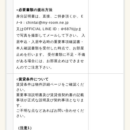
○必要書類の提出方法
身分証明書は、直接、ご持参頂くか、Ｅ
ﾒｰﾙ：chintai@my-room.ne.jp
又はOFFICIAL LINE ID：＠687tijjyま
で写真を撮影してメールして下さい。 入
居申込・入居申込時の重要事項確認書・
本人確認書類を受付した時点で、お部屋
止めを行います。 受付書類に不足・不備
がある場合には、お部屋止めはできませ
んのでご注意下さい。
○賃貸条件について
賃貸条件は物件詳細ページをご確認くだ
さい。
重要事項説明書及び賃貸借契約書の記載
事項が正式な説明及び契約事項となりま
す。
ご不明な点などあればお問い合わせくだ
さい。
（注意1）