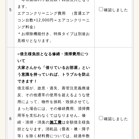
ます。
5
確認しました
エアコンクリーニング費用 （普通エア
コン台数×12,000円＝エアコンクリーニ
ング料金）
＊お掃除機能付き、特殊タイプは別途お
見積りとなります。
○借主様負担となる修繕・清掃費用につ
いて
大家さんから「借りているお部屋」とい
う意識を持っていれば、トラブルを防止
できます！
借主様が、故意・過失、善管注意義務違
反、その他通常の使用を超えるような使
用によって、物件を損耗・毀損させてし
まった場合には、その修繕費用、清掃費
用等を支払わなくてはなりません。修
6
確認しました
繕・清掃・消臭の
施工費
は全額借主様負
担となります。消耗品（畳表・襖・障子
等）を除く材料費については、経過年数