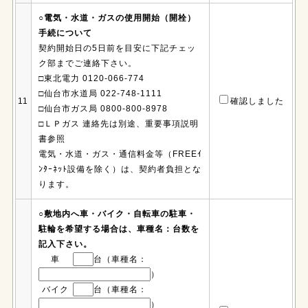
○電気・水道・ガスの使用開始（開栓）
手続について
契約開始日の5日前を目安に下記チェッ
ク部までご連絡下さい。
□東北電力 0120-066-774
□仙台市水道局 022-748-1111
11
確認しました
□仙台市ガス局 0800-800-8978
□ＬＰガス 連絡先は別途、重要事項説明
書参照
電気・水道・ガス・通信料金等（FREEｲ
ﾝﾀｰﾈｯﾄ設備を除く）は、契約者負担とな
ります。
○敷地内へ車・バイク・自転車の駐車・
駐輪を希望する場合は、車種名：台数を
記入下さい。
車
台（車種名：
）
バイク
台（車種名：
）