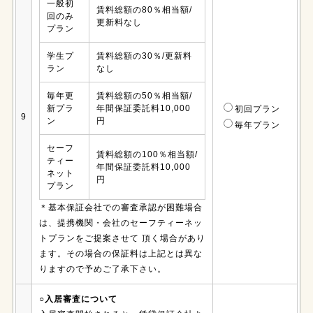
一般初
賃料総額の80％相当額/
回のみ
更新料なし
プラン
学生プ
賃料総額の30％/更新料
ラン
なし
毎年更
賃料総額の50％相当額/
新プラ
年間保証委託料10,000
初回プラン
9
ン
円
毎年プラン
セーフ
賃料総額の100％相当額/
ティー
年間保証委託料10,000
ネット
円
プラン
＊基本保証会社での審査承認が困難場合
は、提携機関・会社のセーフティーネッ
トプランをご提案させて 頂く場合があり
ます。その場合の保証料は上記とは異な
りますので予めご了承下さい。
○入居審査について