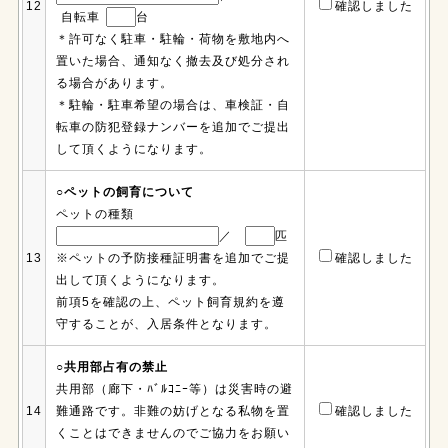
12
確認しました
自転車
台
＊許可なく駐車・駐輪・荷物を敷地内へ
置いた場合、通知なく撤去及び処分され
る場合があります。
＊駐輪・駐車希望の場合は、車検証・自
転車の防犯登録ナンバーを追加でご提出
して頂くようになります。
○ペットの飼育について
ペットの種類
／
匹
13
※ペットの予防接種証明書を追加でご提
確認しました
出して頂くようになります。
前項5を確認の上、ペット飼育規約を遵
守することが、入居条件となります。
○共用部占有の禁止
共用部（廊下・ﾊﾞﾙｺﾆｰ等）は災害時の避
14
難通路です。非難の妨げとなる私物を置
確認しました
くことはできませんのでご協力をお願い