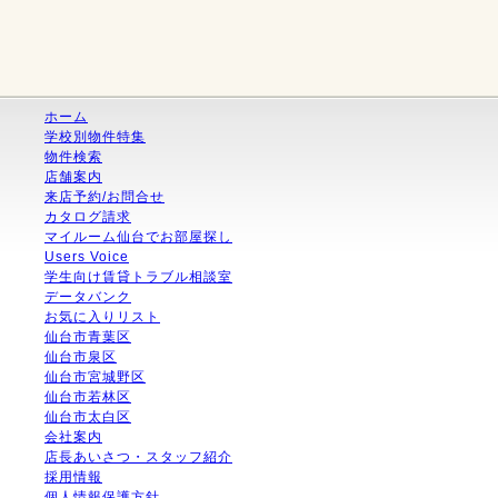
ホーム
学校別物件特集
物件検索
店舗案内
来店予約/お問合せ
カタログ請求
マイルーム仙台でお部屋探し
Users Voice
学生向け賃貸トラブル相談室
データバンク
お気に入りリスト
仙台市青葉区
仙台市泉区
仙台市宮城野区
仙台市若林区
仙台市太白区
会社案内
店長あいさつ・スタッフ紹介
採用情報
個人情報保護方針