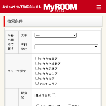
検索条件
大学
学校
の周
辺で
専門
探す
学校
仙台市青葉区
仙台市宮城野区
仙台市若林区
エリアで探す
仙台市太白区
仙台市泉区
その他エリア
駅指
[各線仙台駅
]
定