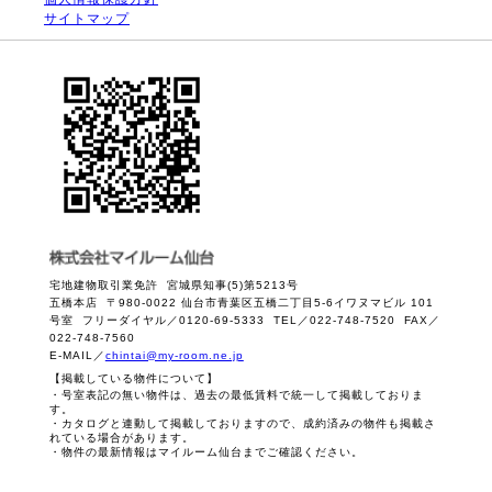
サイトマップ
宅地建物取引業免許 宮城県知事(5)第5213号
五橋本店 〒980-0022 仙台市青葉区五橋二丁目5-6イワヌマビル 101
号室 フリーダイヤル／0120-69-5333 TEL／022-748-7520 FAX／
022-748-7560
E-MAIL／
chintai@my-room.ne.jp
【掲載している物件について】
・号室表記の無い物件は、過去の最低賃料で統一して掲載しておりま
す。
・カタログと連動して掲載しておりますので、成約済みの物件も掲載さ
れている場合があります。
・物件の最新情報はマイルーム仙台までご確認ください。