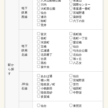
八木山動物公園
青葉山
川内
国際センター
地下
大町西公園
青葉通一番町
鉄東
仙台
宮城野通
西線
連坊
薬師堂
卸町
六丁の目
荒井
富沢
長町南
長町
長町一丁目
河原町
愛宕橋
地下
五橋
仙台
鉄南
広瀬通
勾当台公園
北線
北四番丁
北仙台
台原
旭ヶ丘
黒松
八乙女
駅か
泉中央
ら探
す
あおば通
仙台
榴ヶ岡
宮城野原
JR仙
陸前原ノ町
苦竹
石線
小鶴新田
福田町
陸前高砂
中野栄
多賀城
仙台
東照宮