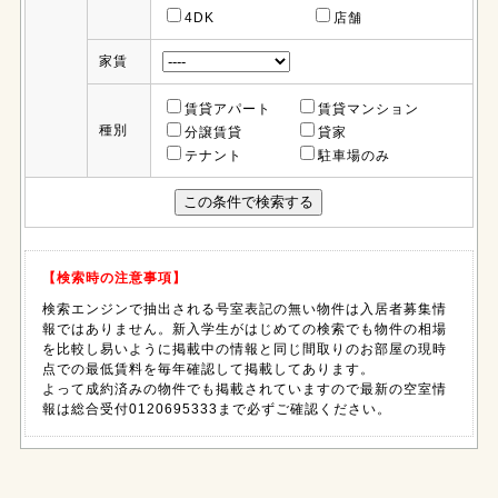
4DK
店舗
家賃
賃貸アパート
賃貸マンション
種別
分譲賃貸
貸家
テナント
駐車場のみ
【検索時の注意事項】
検索エンジンで抽出される号室表記の無い物件は入居者募集情
報ではありません。新入学生がはじめての検索でも物件の相場
を比較し易いように掲載中の情報と同じ間取りのお部屋の現時
点での最低賃料を毎年確認して掲載してあります。
よって成約済みの物件でも掲載されていますので最新の空室情
報は総合受付0120695333まで必ずご確認ください。