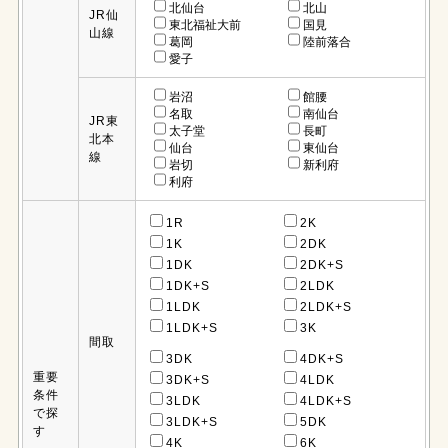
北仙台
北山
JR仙
東北福祉大前
国見
山線
葛岡
陸前落合
愛子
岩沼
館腰
名取
南仙台
JR東
太子堂
長町
北本
仙台
東仙台
線
岩切
新利府
利府
1R
2K
1K
2DK
1DK
2DK+S
1DK+S
2LDK
1LDK
2LDK+S
1LDK+S
3K
間取
3DK
4DK+S
重要
3DK+S
4LDK
条件
3LDK
4LDK+S
で探
3LDK+S
5DK
す
4K
6K