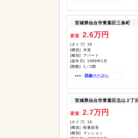
宮城県仙台市青葉区三条町
2.6万円
家賃
[タイプ] 1K
[構造] 木造
[種別] アパート
[築年月] 1988年1月
[階数] 1／2階
詳細ページへ
宮城県仙台市青葉区北山２丁
2.7万円
家賃
[タイプ] 1K
[構造] 軽量鉄骨
[種別] マンション