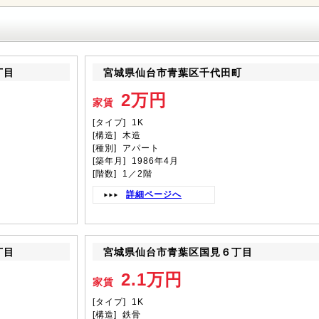
丁目
宮城県仙台市青葉区千代田町
2万円
家賃
[タイプ] 1K
[構造] 木造
[種別] アパート
[築年月] 1986年4月
[階数] 1／2階
詳細ページへ
丁目
宮城県仙台市青葉区国見６丁目
2.1万円
家賃
[タイプ] 1K
[構造] 鉄骨