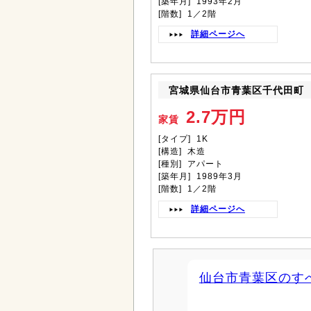
[築年月] 1993年2月
[階数] 1／2階
詳細ページへ
宮城県仙台市青葉区千代田町
2.7万円
家賃
[タイプ] 1K
[構造] 木造
[種別] アパート
[築年月] 1989年3月
[階数] 1／2階
詳細ページへ
仙台市青葉区のす