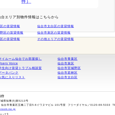
件）
仙台エリア別物件情報はこちらから
区の賃貸情報
仙台市太白区の賃貸情報
野区の賃貸情報
仙台市泉区の賃貸情報
区の賃貸情報
その他エリアの賃貸情報
マイルーム仙台でお部屋探し
仙台市青葉区
Users Voice
仙台市泉区
学生向け賃貸トラブル相談室
仙台市宮城野区
データバンク
仙台市若林区
お気に入りリスト
仙台市太白区
県知事(5)第5213号
 仙台市青葉区五橋二丁目5-6イワヌマビル 101号室 フリーダイヤル／0120-69-5333 TEL／02
-room.ne.jp
ついて】