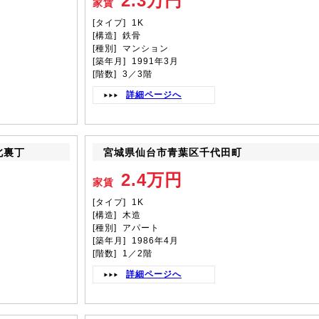
2.3万円
家賃
[タイプ] 1K
[構造] 鉄骨
[種別] マンション
[築年月] 1991年3月
[階数] 3／3階
詳細ページへ
北裏丁
宮城県仙台市青葉区千代田町
2.4万円
家賃
[タイプ] 1K
[構造] 木造
[種別] アパート
[築年月] 1986年4月
[階数] 1／2階
詳細ページへ