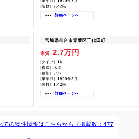
[築年月] 1995年7月
[階数] 2／2階
詳細ページへ
宮城県仙台市青葉区千代田町
2.7万円
家賃
[タイプ] 1K
[構造] 木造
[種別] アパート
[築年月] 1990年3月
[階数] 1／2階
詳細ページへ
べての物件情報はこちらから（掲載数：477