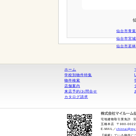
仙台市青葉
仙台市宮城
仙台市若林
ホーム
学校別物件特集
物件検索
店舗案内
来店予約/お問合せ
カタログ請求
宅地建物取引業免許 宮城
五橋本店 〒980-0022
E-MAIL／
chintai@my
【掲載している物件に