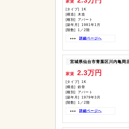
2.3万円
家賃
[タイプ] 1K
[構造] 木造
[種別] アパート
[築年月] 1981年1月
[階数] 1／2階
詳細ページへ
宮城県仙台市青葉区川内亀岡
2.3万円
家賃
[タイプ] 1K
[構造] 鉄骨
[種別] アパート
[築年月] 1979年3月
[階数] 1／2階
詳細ページへ