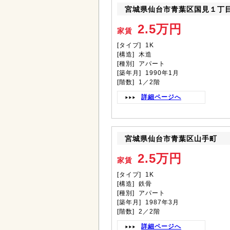
宮城県仙台市青葉区国見１丁
2.5万円
家賃
[タイプ] 1K
[構造] 木造
[種別] アパート
[築年月] 1990年1月
[階数] 1／2階
詳細ページへ
宮城県仙台市青葉区山手町
2.5万円
家賃
[タイプ] 1K
[構造] 鉄骨
[種別] アパート
[築年月] 1987年3月
[階数] 2／2階
詳細ページへ