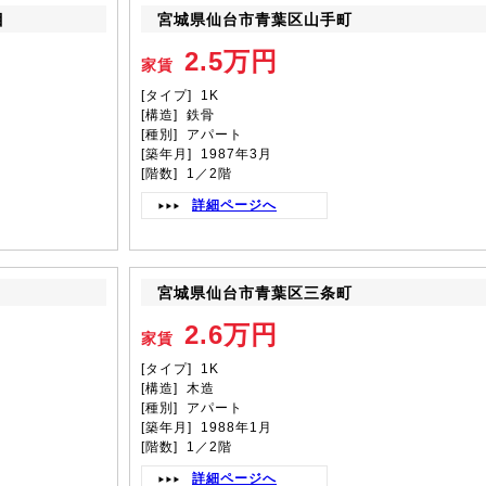
目
宮城県仙台市青葉区山手町
2.5万円
家賃
[タイプ] 1K
[構造] 鉄骨
[種別] アパート
[築年月] 1987年3月
[階数] 1／2階
詳細ページへ
宮城県仙台市青葉区三条町
2.6万円
家賃
[タイプ] 1K
[構造] 木造
[種別] アパート
[築年月] 1988年1月
[階数] 1／2階
詳細ページへ