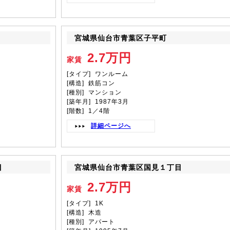
宮城県仙台市青葉区子平町
2.7万円
家賃
[タイプ] ワンルーム
[構造] 鉄筋コン
[種別] マンション
[築年月] 1987年3月
[階数] 1／4階
詳細ページへ
目
宮城県仙台市青葉区国見１丁目
2.7万円
家賃
[タイプ] 1K
[構造] 木造
[種別] アパート