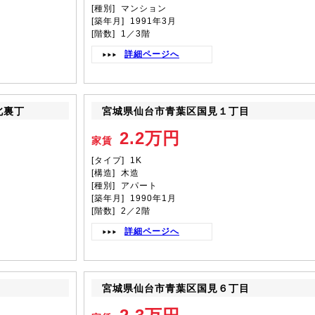
[種別] マンション
[築年月] 1991年3月
[階数] 1／3階
詳細ページへ
北裏丁
宮城県仙台市青葉区国見１丁目
2.2万円
家賃
[タイプ] 1K
[構造] 木造
[種別] アパート
[築年月] 1990年1月
[階数] 2／2階
詳細ページへ
宮城県仙台市青葉区国見６丁目