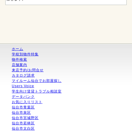
ホーム
学校別物件特集
物件検索
店舗案内
来店予約/お問合せ
カタログ請求
マイルーム仙台でお部屋探し
Users Voice
学生向け賃貸トラブル相談室
データバンク
お気に入りリスト
仙台市青葉区
仙台市泉区
仙台市宮城野区
仙台市若林区
仙台市太白区