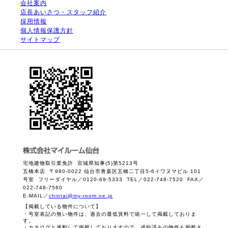
会社案内
店長あいさつ・スタッフ紹介
採用情報
個人情報保護方針
サイトマップ
宅地建物取引業免許 宮城県知事(5)第5213号
五橋本店 〒980-0022 仙台市青葉区五橋二丁目5-6イワヌマビル 101
号室 フリーダイヤル／0120-69-5333 TEL／022-748-7520 FAX／
022-748-7560
E-MAIL／
chintai@my-room.ne.jp
【掲載している物件について】
・号室表記の無い物件は、過去の最低賃料で統一して掲載しておりま
す。
・カタログと連動して掲載しておりますので、成約済みの物件も掲載さ