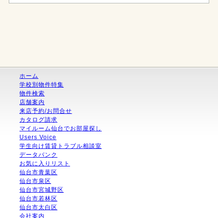
ホーム
学校別物件特集
物件検索
店舗案内
来店予約/お問合せ
カタログ請求
マイルーム仙台でお部屋探し
Users Voice
学生向け賃貸トラブル相談室
データバンク
お気に入りリスト
仙台市青葉区
仙台市泉区
仙台市宮城野区
仙台市若林区
仙台市太白区
会社案内