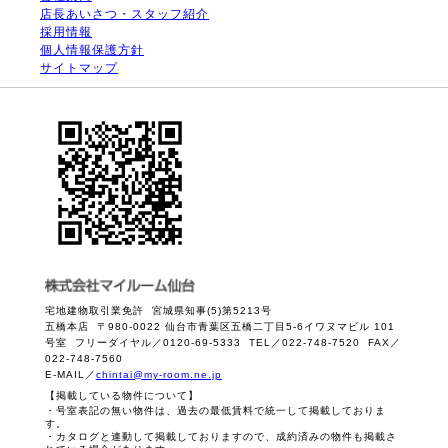
店長あいさつ・スタッフ紹介
採用情報
個人情報保護方針
サイトマップ
宅地建物取引業免許 宮城県知事(5)第5213号
五橋本店 〒980-0022 仙台市青葉区五橋二丁目5-6イワヌマビル 101
号室 フリーダイヤル／0120-69-5333 TEL／022-748-7520 FAX／
022-748-7560
E-MAIL／
chintai@my-room.ne.jp
【掲載している物件について】
・号室表記の無い物件は、過去の最低賃料で統一して掲載しておりま
す。
・カタログと連動して掲載しておりますので、成約済みの物件も掲載さ