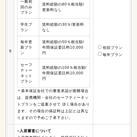
一般初
賃料総額の80％相当額/
回のみ
更新料なし
プラン
学生プ
賃料総額の30％/更新料
ラン
なし
毎年更
賃料総額の50％相当額/
新プラ
年間保証委託料10,000
初回プラン
9
ン
円
毎年プラン
セーフ
賃料総額の100％相当額/
ティー
年間保証委託料10,000
ネット
円
プラン
＊基本保証会社での審査承認が困難場合
は、提携機関・会社のセーフティーネッ
トプランをご提案させて 頂く場合があり
ます。その場合の保証料は上記とは異な
りますので予めご了承下さい。
○入居審査について