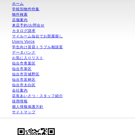
ホーム
学校別物件特集
物件検索
店舗案内
来店予約/お問合せ
カタログ請求
マイルーム仙台でお部屋探し
Users Voice
学生向け賃貸トラブル相談室
データバンク
お気に入りリスト
仙台市青葉区
仙台市泉区
仙台市宮城野区
仙台市若林区
仙台市太白区
会社案内
店長あいさつ・スタッフ紹介
採用情報
個人情報保護方針
サイトマップ