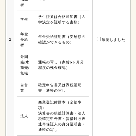
者
学生証又は合格通知書（入
学生
学決定を証明する書類）
年金
年金受給証明書（受給額の
2
受給
確認しました
確認ができるもの）
者
外国
籍/水
通帳の写し（家賃6ヶ月分
商売/
程度の残金確認）
無職
自営
確定申告書又は課税証明
業
書・通帳の写し
商業登記簿謄本（全部事
項）
決算書の損益計算書・法人
法人
税確定申告書・賃借対照表
連帯保証人の身分証明書・
通帳の写し