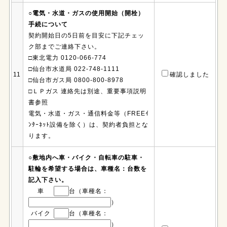
○電気・水道・ガスの使用開始（開栓）
手続について
契約開始日の5日前を目安に下記チェッ
ク部までご連絡下さい。
□東北電力 0120-066-774
□仙台市水道局 022-748-1111
11
確認しました
□仙台市ガス局 0800-800-8978
□ＬＰガス 連絡先は別途、重要事項説明
書参照
電気・水道・ガス・通信料金等（FREEｲ
ﾝﾀｰﾈｯﾄ設備を除く）は、契約者負担とな
ります。
○敷地内へ車・バイク・自転車の駐車・
駐輪を希望する場合は、車種名：台数を
記入下さい。
車
台（車種名：
）
バイク
台（車種名：
）