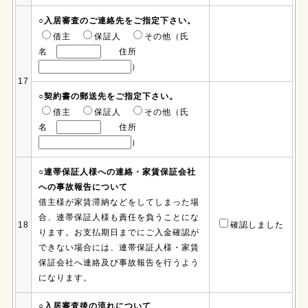
○入居審査のご連絡先をご指定下さい。
借主
保証人
その他（氏
名
住所
）
17
○契約書の郵送先をご指定下さい。
借主
保証人
その他（氏
名
住所
）
○連帯保証人様への連絡・家賃保証会社
への事故報告について
借主様が家賃滞納などをしてしまった場
合、連帯保証人様も責任を負うことにな
18
確認しました
ります。お支払期日までにご入金確認が
できない場合には、連帯保証人様・家賃
保証会社へ連絡及び事故報告を行うよう
になります。
○入居審査後の流れについて