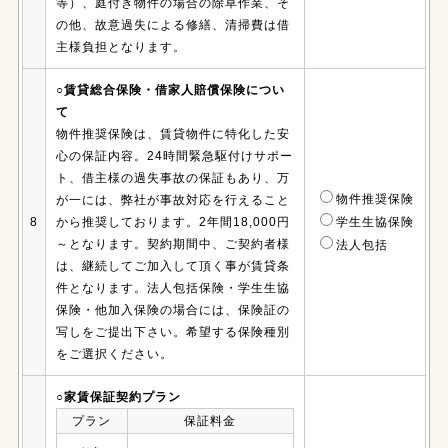
等）、庭付き物件の場合の除草作業、そ
の他、故意過失による修繕、清掃費は借
主様負担となります。
○賃貸総合保険・借家人賠償保険につい
て
物件推奨保険は、賃貸物件に特化した安
心の保証内容。24時間緊急駆付けサポー
ト、借主様の過失事故の保証もあり、万
物件推奨保険
が一には、弊社が事故対応を行えること
8
から推奨しております。2年間18,000円
学生生協保険
～となります。契約期間中、ご契約者様
法人包括
は、継続してご加入して頂く事が賃貸条
件となります。法人包括保険・学生生協
保険・他加入保険の場合には、保険証の
写しをご提出下さい。希望する保険種別
をご選択ください。
○家賃保証契約プラン
プラン
保証料金