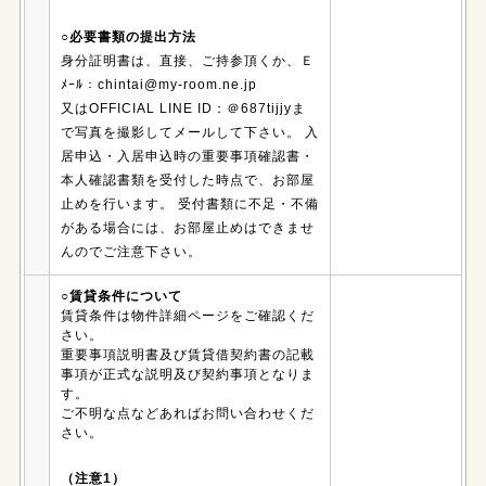
○必要書類の提出方法
身分証明書は、直接、ご持参頂くか、Ｅ
ﾒｰﾙ：chintai@my-room.ne.jp
又はOFFICIAL LINE ID：＠687tijjyま
で写真を撮影してメールして下さい。 入
居申込・入居申込時の重要事項確認書・
本人確認書類を受付した時点で、お部屋
止めを行います。 受付書類に不足・不備
がある場合には、お部屋止めはできませ
んのでご注意下さい。
○賃貸条件について
賃貸条件は物件詳細ページをご確認くだ
さい。
重要事項説明書及び賃貸借契約書の記載
事項が正式な説明及び契約事項となりま
す。
ご不明な点などあればお問い合わせくだ
さい。
（注意1）