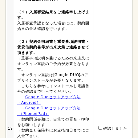
（１）入居審査結果をご連絡申し上げま
す。
入居審査承認となった場合には、契約開
始日の最終確認を行います。
（２）契約金明細書と重要事項説明書・
賃貸借契約書等が出来次第ご連絡させて
頂きます。
→重要事項説明を受けるための来店又は
オンライン重説のご予約が必要となりま
す。
オンライン重説は[Google DUO]のア
プリインストールが必要となります。
こちらを参考にインストールし電話番
号の確認まで行ってください。
・
Google Duoセットアップ方法
（Android）
・
Google Duoセットアップ方法
（iPhone/iPad）
→契約関係書類は、自筆での署名・押印
をお願いします。
19
確認しました
→契約金と保険料はお支払期日までにご
入金下さい。