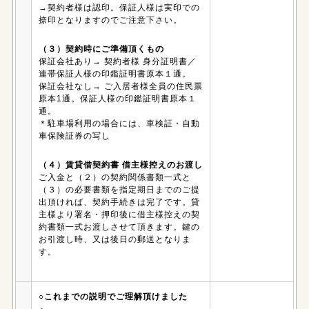
→契約者様は認印。保証人様は実印での
捺印となりますのでご注意下さい。
（３）契約時にご準備頂くもの
保証会社あり→ 契約者様 身分証明書／
連帯保証人様の印鑑証明書原本１通。
保証会社なし→ ご入居者様全員の住民票
原本1通。保証人様の印鑑証明書原本１
通。
＊駐車場利用の場合には、車検証・自動
車保険証券の写し
（４）賃貸借契約書 借主様控えのお渡し
ご入金と（２）の契約関係書類一式と
（３）の必要書類を指定期日までのご提
出頂ければ、契約手続きは完了です。貸
主様より署名・押印後に借主様控えの契
約書類一式お渡しさせて頂きます。鍵の
お引渡し時、又は後日の郵送となりま
す。
○これまでの説明でご理解頂けました