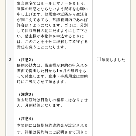
集合住宅ではルールとマナーをまもり、
近隣の迷惑とならないよう配慮をお願い
申し上げます。他居室や近隣から生活音
が聞こえてきても、常識範囲内であれば
許容頂くようになります。ゴミは、分別
して回収当日の朝にだすようにして下さ
い。借主様が本物件を申込するときに
は、このことを十分に理解して遵守する
責任を負うことになります。
3
（注意2）
確認しました
解約の効力は、借主様が解約の申入れを
書面で提出した日から1ヵ月の経過をも
って発生します。倉庫・事業用途は契約
時にご説明させて頂きます。
（注意3）
退去明渡時は日割りの精算にはなりませ
ん。月割精算となります。
（注意4）
本契約には短期解約違約金が設定されま
す。詳細は契約時にご説明させて頂きま