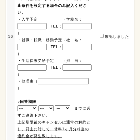
止条件を設定する場合のみ記入くださ
い。
・入学予定 （学校名：
TEL：
）
16
確認しました
・就職・転職・移動予定（社 名：
TEL：
）
・生活保護受給予定 （担 当：
TEL：
）
・他理由（
）
○回答期限
までに必
ずご連絡下さい。
上記期限後のキャンセルは通常の解約と
し、貸主に対して、賃料1ヶ月分相当の
違約金が発生致します。