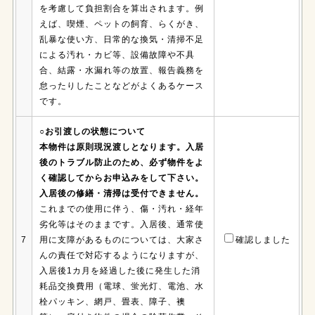
を考慮して負担割合を算出されます。例
えば、喫煙、ペットの飼育、らくがき、
乱暴な使い方、日常的な換気・清掃不足
による汚れ・カビ等、設備故障や不具
合、結露・水漏れ等の放置、報告義務を
怠ったりしたことなどがよくあるケース
です。
○お引渡しの状態について
本物件は原則現況渡しとなります。入居
後のトラブル防止のため、必ず物件をよ
く確認してからお申込みをして下さい。
入居後の修繕・清掃は受付できません。
これまでの使用に伴う、傷・汚れ・経年
劣化等はそのままです。入居後、通常使
7
用に支障があるものについては、大家さ
確認しました
んの責任で対応するようになりますが、
入居後1カ月を経過した後に発生した消
耗品交換費用（電球、蛍光灯、電池、水
栓パッキン、網戸、畳表、障子、襖