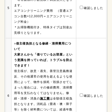
ます。
5
確認しました
エアコンクリーニング費用 （普通エア
コン台数×12,000円＝エアコンクリーニ
ング料金）
＊お掃除機能付き、特殊タイプは別途お
見積りとなります。
○借主様負担となる修繕・清掃費用につ
いて
大家さんから「借りているお部屋」とい
う意識を持っていれば、トラブルを防止
できます！
借主様が、故意・過失、善管注意義務違
反、その他通常の使用を超えるような使
用によって、物件を損耗・毀損させてし
まった場合には、その修繕費用、清掃費
用等を支払わなくてはなりません。修
6
確認しました
繕・清掃・消臭の
施工費
は全額借主様負
担となります。消耗品（畳表・襖・障子
等）を除く材料費については、経過年数