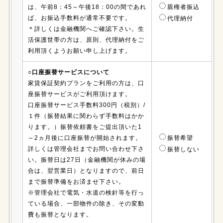
は、午前8：45～午後18：00の間であれ
親権者振込
ば、お振込手数料が通常不要です。
代理納付
＊詳しくは金融機関へご確認下さい。生
活保護世帯の方は、原則、代理納付をご
利用頂くようお願い申し上げます。
○口座振替サービスについて
家賃保証契約プランをご利用の方は、口
座振替サービスがご利用頂けます。
口座振替サービス手数料300円（税別）/
１件（振替結果に関わらず手数料はかか
ります。）振替依頼書をご提出頂いた1
～2ヵ月後に口座振替が開始されます。
振替希望
詳しくは管理会社までお問い合わせ下さ
振替しない
い。振替日は27日（金融機関が休みの場
合は、翌営業日）となりますので、前日
まで振替準備をお済ませ下さい。
※管理会社で電気・水道の検針等を行っ
ている場合、一部物件の除き、その変動
費も振替となります。