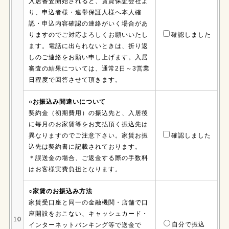
入居審査開始されると、賃貸保証会社よ
り、申込者様・連帯保証人様へ本人確
認・申込内容確認の連絡がいく場合があ
りますのでご対応よろしくお願いいたし
確認しました
ます。電話に出られないときは、折り返
しのご連絡をお願い申し上げます。入居
審査の結果については、通常2日～3営業
日程度で回答させて頂きます。
○お振込み間違いについて
契約金（初期費用）の振込先と、入居後
に毎月のお家賃等をお支払頂く振込先は
異なりますのでご注意下さい。家賃お振
確認しました
込先は契約書に記載されております。
＊誤送金の場合、ご返金する際の手数料
はお客様実費負担となります。
○家賃のお振込み方法
家賃受口座と同一の金融機関・店舗で口
座開設をおこない、キャッシュカード・
10
自分で振込
インターネットバンキング等で送金で