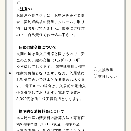
す。
（注意5）
お部屋を見学せずに、お申込みをする場
合、契約締結後の要望、クレーム、取り
消しはお受けできません。慎重にご検討
の上、自己責任でお申込み下さい。
○任意の鍵交換について
玄関の鍵は前入居者様と同じもので、安
全のため、鍵の交換（1カ所17,600円）
を推奨しております。 鍵交換費用は借主
交換希望
4
様実費負担となります。なお、入居後に
交換しない
お客様立会いで施工となる場合もありま
す。 電子キーの場合は、入居前の電池交
換を推奨しております。電池交換費用
3,300円は借主様実費負担となります。
○標準的な清掃料金について
退去時の室内清掃料の計算方法：専有面
積×清掃単価1,200円/税込＝清掃料金
＊専有面積の小数点以下四捨五入となり