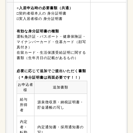
○入居申込時の必要書類（共通）
□契約者様本人の 身分証明書
□実入居者様の 身分証明書
有効な身分証明書の種類
運転免許証・パスポート・健康保険証・
マイナンバーカード・住基カード（顔写
真付き）
在留カード・生活保護受給証明に関する
書類（生年月日の記載があるもの）
必要に応じて追加でご提出いただく書類
（＊身分証明書は両面必要です！！）
お申込者
追加書類
様
給与
源泉徴収票・納税証明書・
所得
貯金通帳の写し
者
内定
者・
内定通知書・採用通知書の
転勤
写し