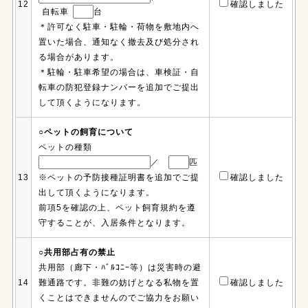
12
確認しました
自転車
台
＊許可なく駐車・駐輪・荷物を敷地内へ
置いた場合、通知なく撤去及び処分され
る場合があります。
＊駐輪・駐車希望の場合は、車検証・自
転車の防犯登録ナンバーを追加でご提出
して頂くようになります。
○ペットの飼育について
ペットの種類
／
匹
13
※ペットの予防接種証明書を追加でご提
確認しました
出して頂くようになります。
前項5を確認の上、ペット飼育規約を遵
守することが、入居条件となります。
○共用部占有の禁止
共用部（廊下・ﾊﾞﾙｺﾆｰ等）は災害時の避
14
難通路です。非難の妨げとなる私物を置
確認しました
くことはできませんのでご協力をお願い