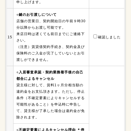
申し上げます。
○鍵のお引渡しについて
店舗の営業日、契約開始日の午前９時30
分以降からお渡し可能です。
来店日時は遅くても前日までにご連絡下
15
確認しました
さい。
（注意）賃貸借契約手続き、契約金及び
保険料のご入金が完了していないとお引
渡しができません。
○入居審査承認・契約業務着手後の自己
都合によるキャンセル
貸主様に対して、賃料1ヶ月分相当額の
違約金をお支払頂きます。ただし、停止
条件（不確定要素によりキャンセルする
可能性があること）を申込時に申告し
て、貸主様が了承した場合は違約金が免
除されます。
○不確定要素によるキャンセル理由 ＊停