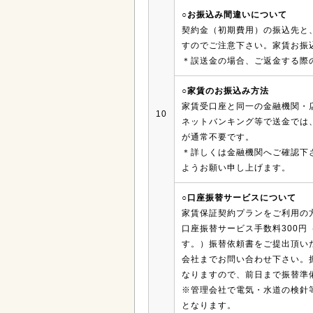
○お振込み間違いについて
契約金（初期費用）の振込先と
すのでご注意下さい。家賃お振
＊誤送金の場合、ご返金する際
○家賃のお振込み方法
家賃受口座と同一の金融機関・
10
ネットバンキング等で送金では、
が通常不要です。
＊詳しくは金融機関へご確認下
ようお願い申し上げます。
○口座振替サービスについて
家賃保証契約プランをご利用の
口座振替サービス手数料300円
す。）振替依頼書をご提出頂い
会社までお問い合わせ下さい。
なりますので、前日まで振替準
※管理会社で電気・水道の検針
となります。