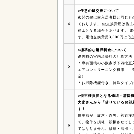
○任意の鍵交換について
玄関の鍵は前入居者様と同じもの
4
ております。 鍵交換費用は借
施工となる場合もあります。 
す。電池交換費用3,300円は
○標準的な清掃料金について
退去時の室内清掃料の計算方法：
＊専有面積の小数点以下四捨五
5
エアコンクリーニング費用 （普
金）
＊お掃除機能付き、特殊タイプ
○借主様負担となる修繕・清掃
大家さんから「借りているお部
す！
借主様が、故意・過失、善管注
て、物件を損耗・毀損させてし
6
てはなりません。修繕・清掃・