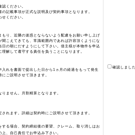
確認ください。
書の記載事項が正式な説明及び契約事項となります。
わせください。
まもり、近隣の迷惑とならないよう配慮をお願い申し上げ
が聞こえてきても、常識範囲内であれば許容頂くようにな
当日の朝にだすようにして下さい。借主様が本物件を申込
に理解して遵守する責任を負うことになります。
確認しまし
申入れを書面で提出した日から1ヵ月の経過をもって発生
時にご説明させて頂きます。
なりません。月割精算となります。
定されます。詳細は契約時にご説明させて頂きます。
をする場合、契約締結後の要望、クレーム、取り消しはお
の上、自己責任でお申込み下さい。