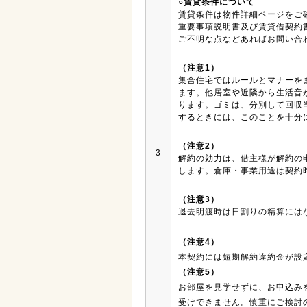
○賃貸条件について
賃貸条件は物件詳細ページをご
重要事項説明書及び賃貸借契約
ご不明な点などあればお問い合
（注意1）
集合住宅ではルールとマナーを
ます。他居室や近隣から生活音
ります。ゴミは、分別して回収
するときには、このことを十分
（注意2）
3
解約の効力は、借主様が解約の
します。倉庫・事業用途は契約
（注意3）
退去明渡時は日割りの精算には
（注意4）
本契約には短期解約違約金が設
（注意5）
お部屋を見学せずに、お申込み
受けできません。慎重にご検討