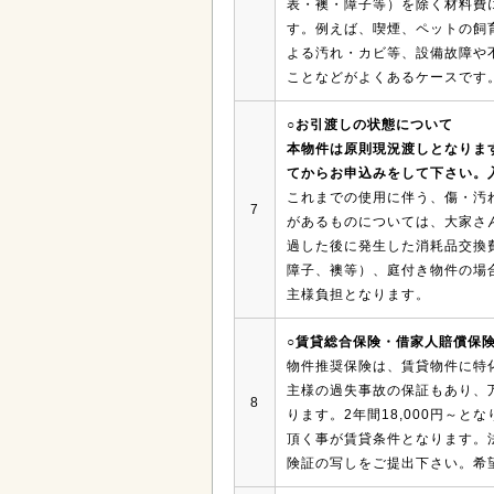
表・襖・障子等）を除く材料費
す。例えば、喫煙、ペットの飼
よる汚れ・カビ等、設備故障や
ことなどがよくあるケースです
○お引渡しの状態について
本物件は原則現況渡しとなりま
てからお申込みをして下さい。
これまでの使用に伴う、傷・汚
7
があるものについては、大家さ
過した後に発生した消耗品交換
障子、襖等）、庭付き物件の場
主様負担となります。
○賃貸総合保険・借家人賠償保
物件推奨保険は、賃貸物件に特
主様の過失事故の保証もあり、
8
ります。2年間18,000円～
頂く事が賃貸条件となります。
険証の写しをご提出下さい。希