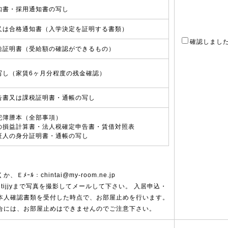
知書・採用通知書の写し
又は合格通知書（入学決定を証明する書類）
確認しまし
給証明書（受給額の確認ができるもの）
写し（家賃6ヶ月分程度の残金確認）
告書又は課税証明書・通帳の写し
記簿謄本（全部事項）
の損益計算書・法人税確定申告書・賃借対照表
証人の身分証明書・通帳の写し
ｰﾙ：chintai@my-room.ne.jp
：＠687tijjyまで写真を撮影してメールして下さい。 入居申込・
本人確認書類を受付した時点で、お部屋止めを行います。
合には、お部屋止めはできませんのでご注意下さい。