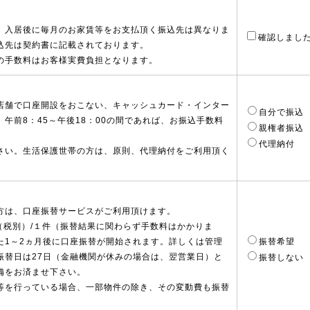
、入居後に毎月のお家賃等をお支払頂く振込先は異なりま
確認しまし
込先は契約書に記載されております。
の手数料はお客様実費負担となります。
店舗で口座開設をおこない、キャッシュカード・インター
自分で振込
午前8：45～午後18：00の間であれば、お振込手数料
親権者振込
代理納付
さい。生活保護世帯の方は、原則、代理納付をご利用頂く
方は、口座振替サービスがご利用頂けます。
（税別）/１件（振替結果に関わらず手数料はかかりま
た1～2ヵ月後に口座振替が開始されます。詳しくは管理
振替希望
振替日は27日（金融機関が休みの場合は、翌営業日）と
振替しない
備をお済ませ下さい。
等を行っている場合、一部物件の除き、その変動費も振替