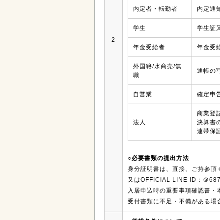
内定者・転勤者
内定通
学生
学生証
2
年金受給者
年金受
外国籍/水商売/無
通帳の
職
自営業
確定申
商業登
法人
決算書
連帯保
○必要書類の提出方法
身分証明書は、直接、ご持参頂くか、Ｅﾒ
又はOFFICIAL LINE ID
入居申込時の重要事項確認書・
受付書類に不足・不備がある場