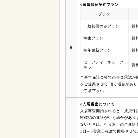
○家賃保証契約プラン
プラン
一般初回のみプラン
賃
学生プラン
賃
9
毎年更新プラン
賃
セーフティーネットプ
賃
ラン
＊基本保証会社での審査承認が
をご提案させて 頂く場合があ
ご了承下さい。
○入居審査について
入居審査開始されると、賃貸保
容確認の連絡がいく場合があり
ないときは、折り返しのご連絡
2日～3営業日程度で回答させて