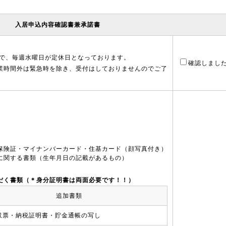
入居申込内容確認書兼承諾書
00で、毎週水曜日が定休日となっております。
確認しまし
業時間外は緊急時を除き、受付はしておりませんのでご了
）
保険証・マイナンバーカード・住基カード（顔写真付き）
に関する書類（生年月日の記載があるもの）
だく書類（＊身分証明書は両面必要です！！）
追加書類
収票・納税証明書・貯金通帳の写し