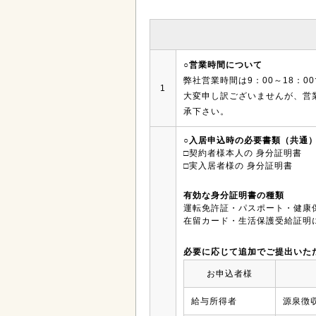
○営業時間について
弊社営業時間は9：00～18：
1
大変申し訳ございませんが、営
承下さい。
○入居申込時の必要書類（共通
□契約者様本人の 身分証明書
□実入居者様の 身分証明書
有効な身分証明書の種類
運転免許証・パスポート・健康
在留カード・生活保護受給証明
必要に応じて追加でご提出いた
お申込者様
給与所得者
源泉徴