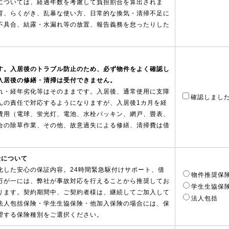
については、経過年数を考慮して負担割合を算出されま
育、らくがき、乱暴な使い方、日常的な換気・清掃不足に
不具合、結露・水漏れ等の放置、報告義務を怠ったりした
。
す。入居後のトラブル防止のため、必ず物件をよく確認し
入居後の修繕・清掃は受付できません。
れ・経年劣化等はそのままです。入居後、通常使用に支障
確認しまし
んの責任で対応するようになりますが、入居後1カ月を経
費用（電球、蛍光灯、電池、水栓パッキン、網戸、畳表、
合の除草作業、その他、故意過失による修繕、清掃費は借
険について
化した安心の保証内容。24時間緊急駆付けサポート、借
物件推奨保
万が一には、弊社が事故対応を行えることから推奨してお
学生生協保
となります。契約期間中、ご契約者様は、継続してご加入して
法人包括
法人包括保険・学生生協保険・他加入保険の場合には、保
望する保険種別をご選択ください。