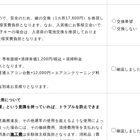
で、安全のため、鍵の交換（1カ所17,600円）を推奨し
交換希望
主様実費負担となります。なお、入居後にお客様立会いで
交換しない
電子キーの場合は、入居前の電池交換を推奨しておりま
借主様実費負担となります。
専有面積×清掃単価1,200円/税込＝清掃料金
入となります。
確認しまし
通エアコン台数×12,000円＝エアコンクリーニング料
は別途お見積りとなります。
費用について
屋」という意識を持っていれば、トラブルを防止できま
意義務違反、その他通常の使用を超えるような使用によっ
まった場合には、その修繕費用、清掃費用等を支払わなく
確認しまし
消臭の
施工費
は全額借主様負担となります。消耗品（畳