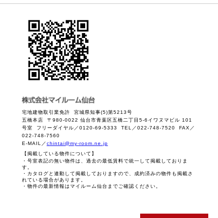
宅地建物取引業免許 宮城県知事(5)第5213号
五橋本店 〒980-0022 仙台市青葉区五橋二丁目5-6イワヌマビル 101
号室 フリーダイヤル／0120-69-5333 TEL／022-748-7520 FAX／
022-748-7560
E-MAIL／
chintai@my-room.ne.jp
【掲載している物件について】
・号室表記の無い物件は、過去の最低賃料で統一して掲載しておりま
す。
・カタログと連動して掲載しておりますので、成約済みの物件も掲載さ
れている場合があります。
・物件の最新情報はマイルーム仙台までご確認ください。