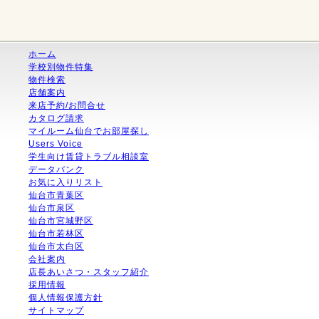
ホーム
学校別物件特集
物件検索
店舗案内
来店予約/お問合せ
カタログ請求
マイルーム仙台でお部屋探し
Users Voice
学生向け賃貸トラブル相談室
データバンク
お気に入りリスト
仙台市青葉区
仙台市泉区
仙台市宮城野区
仙台市若林区
仙台市太白区
会社案内
店長あいさつ・スタッフ紹介
採用情報
個人情報保護方針
サイトマップ