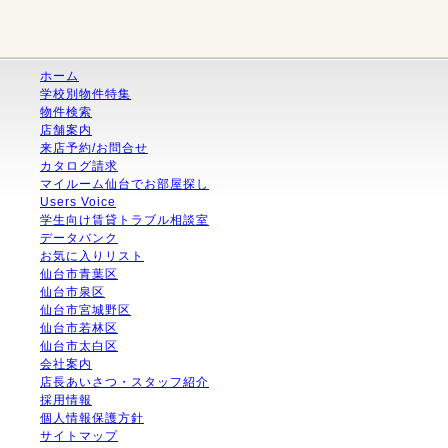
ホーム
学校別物件特集
物件検索
店舗案内
来店予約/お問合せ
カタログ請求
マイルーム仙台でお部屋探し
Users Voice
学生向け賃貸トラブル相談室
データバンク
お気に入りリスト
仙台市青葉区
仙台市泉区
仙台市宮城野区
仙台市若林区
仙台市太白区
会社案内
店長あいさつ・スタッフ紹介
採用情報
個人情報保護方針
サイトマップ