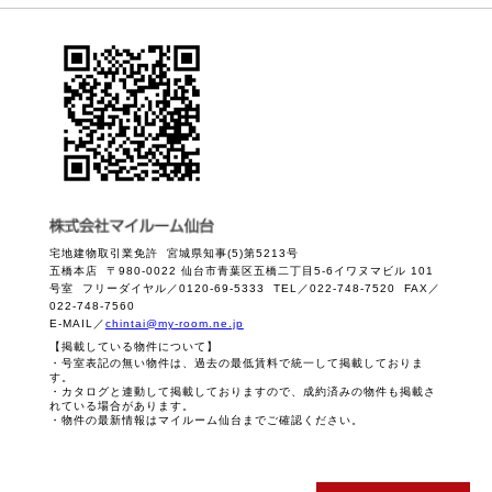
宅地建物取引業免許 宮城県知事(5)第5213号
五橋本店 〒980-0022 仙台市青葉区五橋二丁目5-6イワヌマビル 101
号室 フリーダイヤル／0120-69-5333 TEL／022-748-7520 FAX／
022-748-7560
E-MAIL／
chintai@my-room.ne.jp
【掲載している物件について】
・号室表記の無い物件は、過去の最低賃料で統一して掲載しておりま
す。
・カタログと連動して掲載しておりますので、成約済みの物件も掲載さ
れている場合があります。
・物件の最新情報はマイルーム仙台までご確認ください。