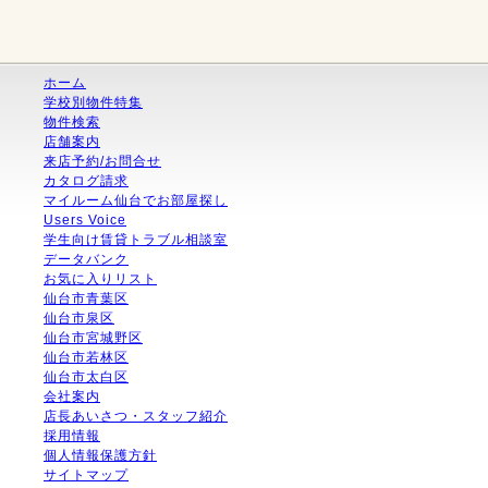
ホーム
学校別物件特集
物件検索
店舗案内
来店予約/お問合せ
カタログ請求
マイルーム仙台でお部屋探し
Users Voice
学生向け賃貸トラブル相談室
データバンク
お気に入りリスト
仙台市青葉区
仙台市泉区
仙台市宮城野区
仙台市若林区
仙台市太白区
会社案内
店長あいさつ・スタッフ紹介
採用情報
個人情報保護方針
サイトマップ