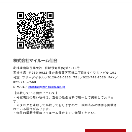
宅地建物取引業免許 宮城県知事(5)第5213号
五橋本店 〒980-0022 仙台市青葉区五橋二丁目5-6イワヌマビル 101
号室 フリーダイヤル／0120-69-5333 TEL／022-748-7520 FAX／
022-748-7560
E-MAIL／
chintai@my-room.ne.jp
【掲載している物件について】
・号室表記の無い物件は、過去の最低賃料で統一して掲載しておりま
す。
・カタログと連動して掲載しておりますので、成約済みの物件も掲載さ
れている場合があります。
・物件の最新情報はマイルーム仙台までご確認ください。