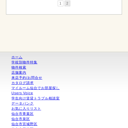
1
2
ホーム
学校別物件特集
物件検索
店舗案内
来店予約/お問合せ
カタログ請求
マイルーム仙台でお部屋探し
Users Voice
学生向け賃貸トラブル相談室
データバンク
お気に入りリスト
仙台市青葉区
仙台市泉区
仙台市宮城野区