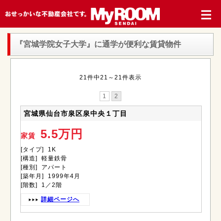
『宮城学院女子大学』
に通学が便利な賃貸物件
21件中21～21件表示
1
2
宮城県仙台市泉区泉中央１丁目
5.5万円
家賃
[タイプ] 1K
[構造] 軽量鉄骨
[種別] アパート
[築年月] 1999年4月
[階数] 1／2階
詳細ページへ