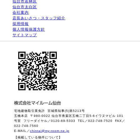
仙台市若林区
仙台市太白区
会社案内
店長あいさつ・スタッフ紹介
採用情報
個人情報保護方針
サイトマップ
宅地建物取引業免許 宮城県知事(5)第5213号
五橋本店 〒980-0022 仙台市青葉区五橋二丁目5-6イワヌマビル 101
号室 フリーダイヤル／0120-69-5333 TEL／022-748-7520 FAX／
022-748-7560
E-MAIL／
chintai@my-room.ne.jp
【掲載している物件について】