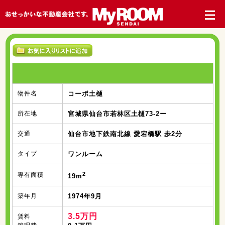
物件名
コーポ土樋
所在地
宮城県仙台市若林区土樋73-2ー
交通
仙台市地下鉄南北線 愛宕橋駅 歩2分
タイプ
ワンルーム
2
専有面積
19m
築年月
1974年9月
3.5万円
賃料