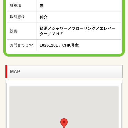
駐車場
無
取引態様
仲介
給湯／シャワー／フローリング／エレベー
設備
ター／ＶＨＦ
お問合わせNo
10261201 / CHK号室
MAP