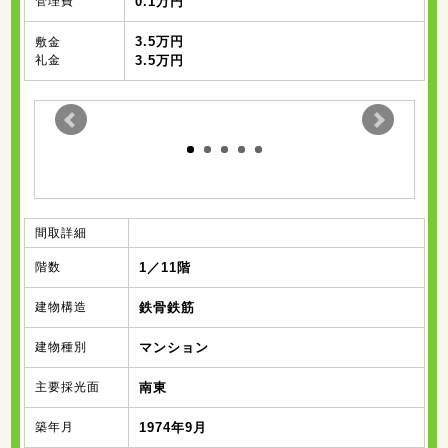
管理費
0.1万円
3.5万円
敷金
礼金
3.5万円
間取詳細
階数
1／11階
建物構造
鉄骨鉄筋
建物種別
マンション
主要採光面
南東
築年月
1974年9月