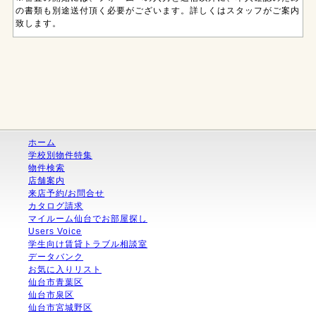
の書類も別途送付頂く必要がございます。詳しくはスタッフがご案内
致します。
ホーム
学校別物件特集
物件検索
店舗案内
来店予約/お問合せ
カタログ請求
マイルーム仙台でお部屋探し
Users Voice
学生向け賃貸トラブル相談室
データバンク
お気に入りリスト
仙台市青葉区
仙台市泉区
仙台市宮城野区