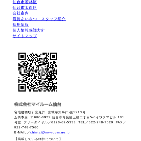
仙台市若林区
仙台市太白区
会社案内
店長あいさつ・スタッフ紹介
採用情報
個人情報保護方針
サイトマップ
宅地建物取引業免許 宮城県知事(5)第5213号
五橋本店 〒980-0022 仙台市青葉区五橋二丁目5-6イワヌマビル 101
号室 フリーダイヤル／0120-69-5333 TEL／022-748-7520 FAX／
022-748-7560
E-MAIL／
chintai@my-room.ne.jp
【掲載している物件について】