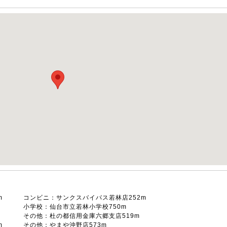
m
コンビニ：サンクスバイパス若林店252m
小学校：仙台市立若林小学校750m
その他：杜の都信用金庫六郷支店519m
m
その他：やまや沖野店573m