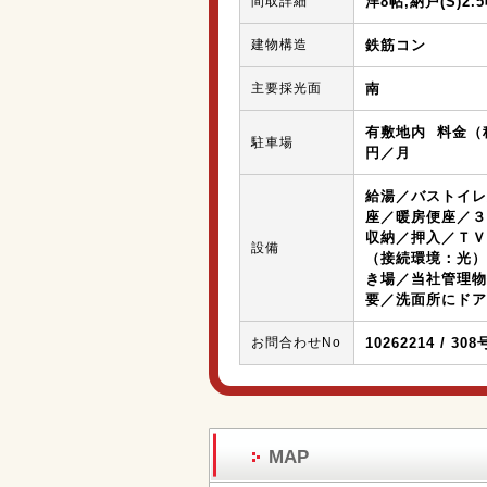
間取詳細
洋8帖,納戸(S)2.
建物構造
鉄筋コン
主要採光面
南
有敷地内 料金（税
駐車場
円／月
給湯／バストイレ
座／暖房便座／３
収納／押入／ＴＶ
設備
（接続環境：光）
き場／当社管理物
要／洗面所にドア
お問合わせNo
10262214 / 30
MAP