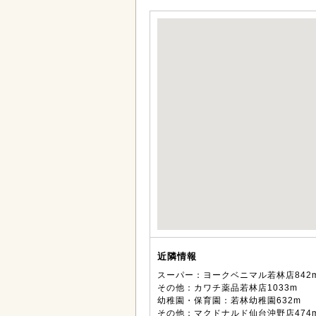
近隣情報
スーパー：ヨークベニマル若林店842
その他：カワチ薬品若林店1033m
幼稚園・保育園：若林幼稚園632m
その他：マクドナルド仙台沖野店474