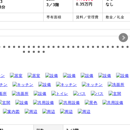
3
0.35万円
なし
3／3階
3分
専有面積
賃料／管理費
敷金／礼金