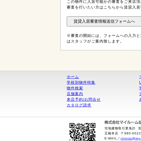
この物件に入居可能かの審査をご来店頂
審査を行いたい方はこちらから賃貸入居
※審査の開始には、フォームへの入力と
はスタッフがご案内致します。
ホーム
学校別物件特集
物件検索
店舗案内
来店予約/お問合せ
カタログ請求
宅地建物取引業免許 宮城
五橋本店 〒980-0022
E-MAIL／
chintai@my