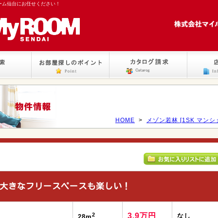
ーム仙台にお任せください！
HOME
>
メゾン若林 [1SK マンシ
大きなフリースペースも楽しい！
2
3.9万円
なし
28m