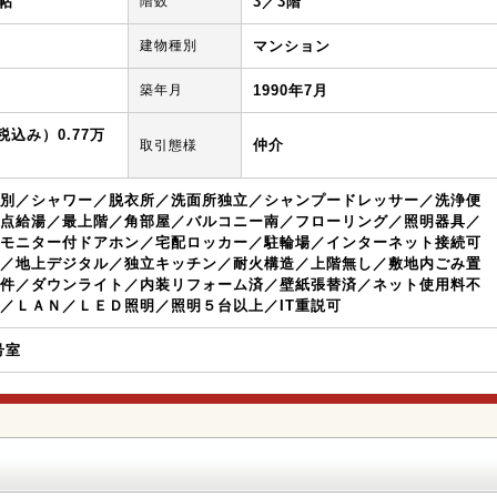
5帖
階数
3／3階
建物種別
マンション
築年月
1990年7月
込み）0.77万
仲介
取引態様
別／シャワー／脱衣所／洗面所独立／シャンプードレッサー／洗浄便
点給湯／最上階／角部屋／バルコニー南／フローリング／照明器具／
モニター付ドアホン／宅配ロッカー／駐輪場／インターネット接続可
／地上デジタル／独立キッチン／耐火構造／上階無し／敷地内ごみ置
件／ダウンライト／内装リフォーム済／壁紙張替済／ネット使用料不
／ＬＡＮ／ＬＥＤ照明／照明５台以上／IT重説可
8号室