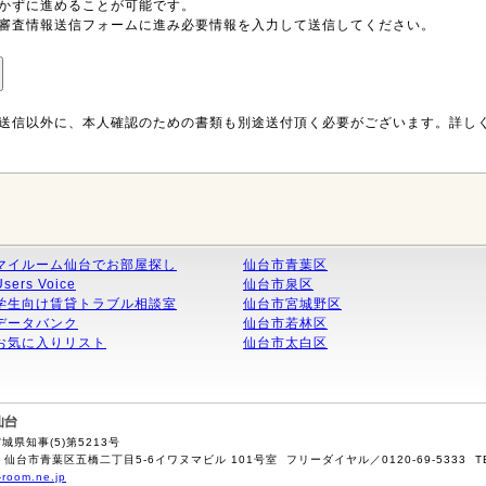
かずに進めることが可能です。
審査情報送信フォームに進み必要情報を入力して送信してください。
送信以外に、本人確認のための書類も別途送付頂く必要がございます。詳し
マイルーム仙台でお部屋探し
仙台市青葉区
Users Voice
仙台市泉区
学生向け賃貸トラブル相談室
仙台市宮城野区
データバンク
仙台市若林区
お気に入りリスト
仙台市太白区
県知事(5)第5213号
 仙台市青葉区五橋二丁目5-6イワヌマビル 101号室 フリーダイヤル／0120-69-5333 TEL／02
-room.ne.jp