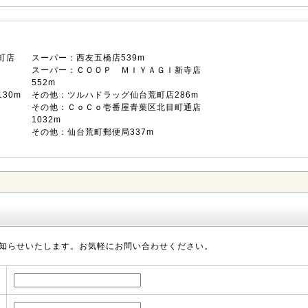
町店
スーパー：西友五橋店539m
スーパー：ＣＯＯＰ ＭＩＹＡＧＩ新寺店
552m
30m
その他：ツルハドラッグ仙台荒町店286m
その他：ＣｏＣｏ壱番屋青葉区北目町通店
1032m
その他：仙台荒町郵便局337m
知らせいたします。お気軽にお問い合わせください。