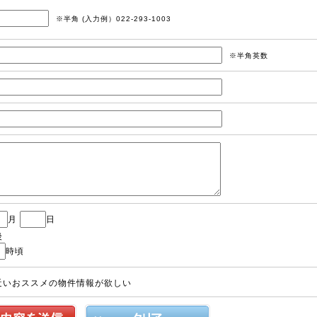
※半角 (入力例）022-293-1003
※半角英数
月
日
後
時頃
近いおススメの物件情報が欲しい