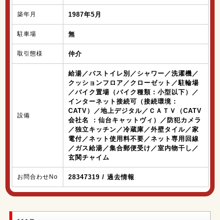
築年月
1987年5月
駐車場
無
取引態様
仲介
給湯／バストイレ別／シャワー／洗濯機／
クッションフロア／クローゼット／駐輪場
／バイク置場（バイク種類：小型以下）／
インターネット接続可（接続環境：
CATV）／地上デジタル／ＣＡＴＶ（CATV
設備
会社名 ：仙台キャットヴィ）／防犯カメラ
／独立キッチン／冷蔵庫／外壁タイル／家
電付／ネット使用料不要／ネット専用回線
／ガス給湯／集合郵便受け／室内物干し／
玄関チャイム
お問合わせNo
28347319 / 過去情報