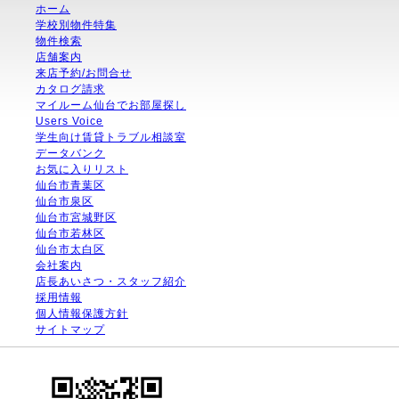
ホーム
学校別物件特集
物件検索
店舗案内
来店予約/お問合せ
カタログ請求
マイルーム仙台でお部屋探し
Users Voice
学生向け賃貸トラブル相談室
データバンク
お気に入りリスト
仙台市青葉区
仙台市泉区
仙台市宮城野区
仙台市若林区
仙台市太白区
会社案内
店長あいさつ・スタッフ紹介
採用情報
個人情報保護方針
サイトマップ