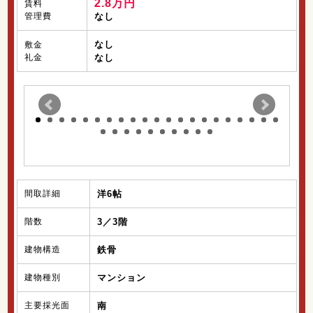
2.8万円
賃料
管理費
なし
なし
敷金
礼金
なし
間取詳細
洋6帖
階数
3／3階
建物構造
鉄骨
建物種別
マンション
主要採光面
南