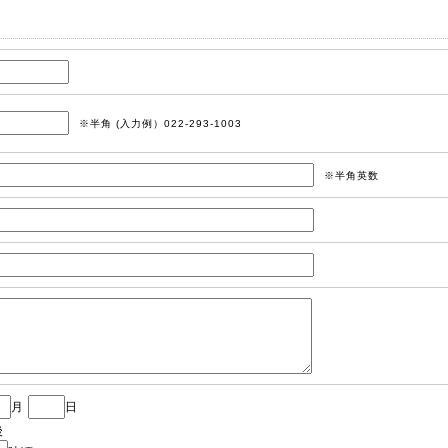
※半角 (入力例）022-293-1003
※半角英数
月
日
後