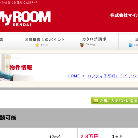
ーム仙台にお任せください！
HOME
>
ロフティ子平町Ⅱ [1K アパ
談可能
2
2.8万円
1ヶ月
17m