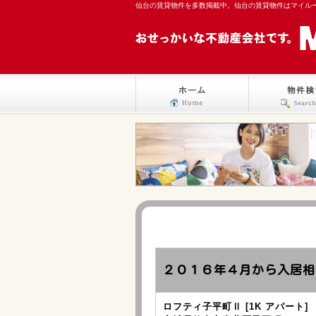
仙台の賃貸物件を多数掲載中。仙台の賃貸物件はマイル
２０１６年４月から入居相
ロフティ子平町Ⅱ [1K アパート]