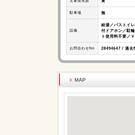
主要採光面
東
駐車場
無
給湯／バストイレ
設備
付ドアホン／駐輪
ト使用料不要／Ｖ
お問合わせNo
28494647 / 過
MAP