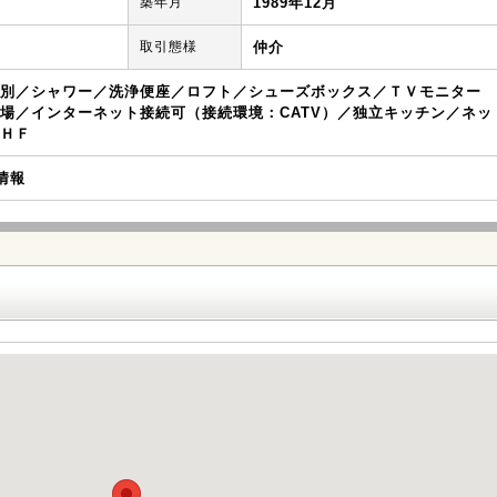
築年月
1989年12月
取引態様
仲介
別／シャワー／洗浄便座／ロフト／シューズボックス／ＴＶモニター
場／インターネット接続可（接続環境：CATV）／独立キッチン／ネッ
ＨＦ
去情報