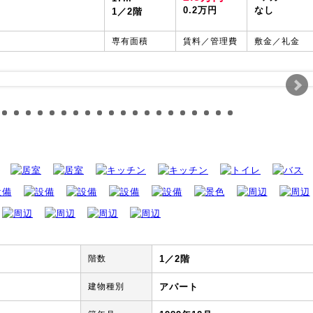
0.2万円
なし
1／2階
専有面積
賃料／管理費
敷金／礼金
階数
1／2階
建物種別
アパート