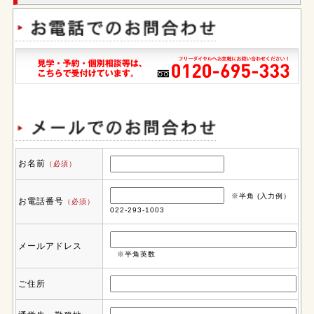
お名前
（必須）
※半角 (入力例）
お電話番号
（必須）
022-293-1003
メールアドレス
※半角英数
ご住所