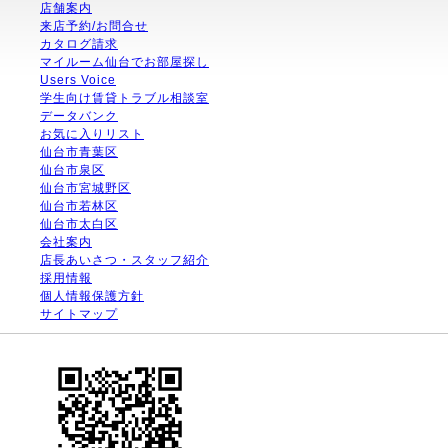
店舗案内
来店予約/お問合せ
カタログ請求
マイルーム仙台でお部屋探し
Users Voice
学生向け賃貸トラブル相談室
データバンク
お気に入りリスト
仙台市青葉区
仙台市泉区
仙台市宮城野区
仙台市若林区
仙台市太白区
会社案内
店長あいさつ・スタッフ紹介
採用情報
個人情報保護方針
サイトマップ