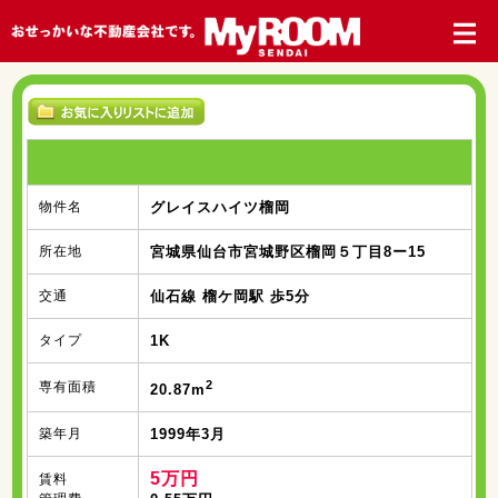
物件名
グレイスハイツ榴岡
所在地
宮城県仙台市宮城野区榴岡５丁目8ー15
交通
仙石線 榴ケ岡駅 歩5分
タイプ
1K
2
専有面積
20.87m
築年月
1999年3月
5万円
賃料