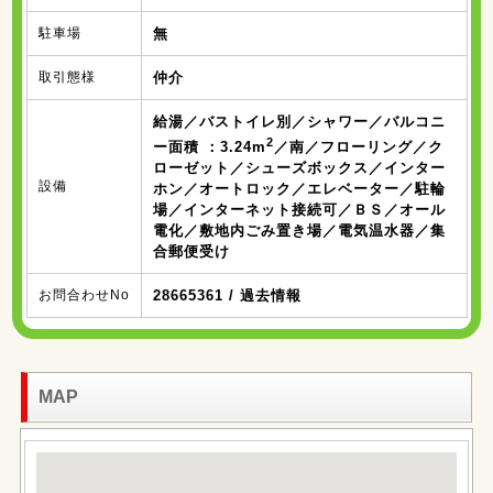
駐車場
無
取引態様
仲介
給湯／バストイレ別／シャワー／バルコニ
2
ー面積 ：3.24m
／南／フローリング／ク
ローゼット／シューズボックス／インター
設備
ホン／オートロック／エレベーター／駐輪
場／インターネット接続可／ＢＳ／オール
電化／敷地内ごみ置き場／電気温水器／集
合郵便受け
お問合わせNo
28665361 / 過去情報
MAP