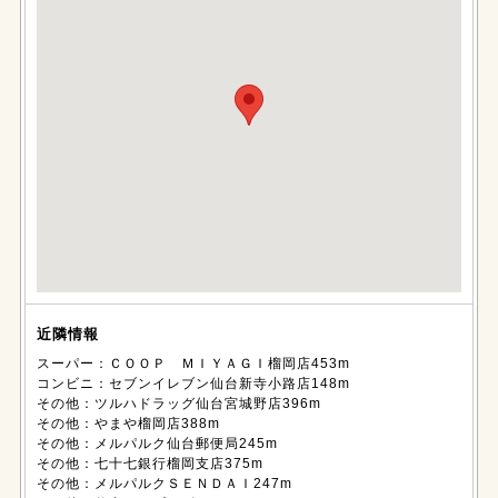
近隣情報
スーパー：ＣＯＯＰ ＭＩＹＡＧＩ榴岡店453m
コンビニ：セブンイレブン仙台新寺小路店148m
その他：ツルハドラッグ仙台宮城野店396m
その他：やまや榴岡店388m
その他：メルパルク仙台郵便局245m
その他：七十七銀行榴岡支店375m
その他：メルパルクＳＥＮＤＡＩ247m