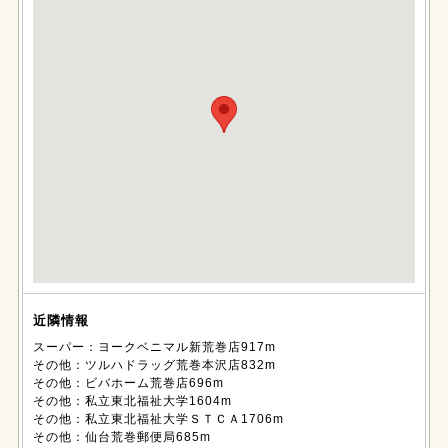
近隣情報
スーパー：ヨークベニマル新荒巻店917m
その他：ツルハドラッグ荒巻本沢店832m
その他：ビバホーム荒巻店696m
その他：私立東北福祉大学1604m
その他：私立東北福祉大学ＳＴＣＡ1706m
その他：仙台荒巻郵便局685m