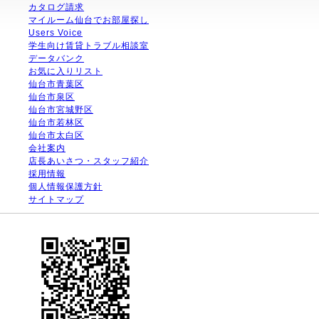
カタログ請求
マイルーム仙台でお部屋探し
Users Voice
学生向け賃貸トラブル相談室
データバンク
お気に入りリスト
仙台市青葉区
仙台市泉区
仙台市宮城野区
仙台市若林区
仙台市太白区
会社案内
店長あいさつ・スタッフ紹介
採用情報
個人情報保護方針
サイトマップ