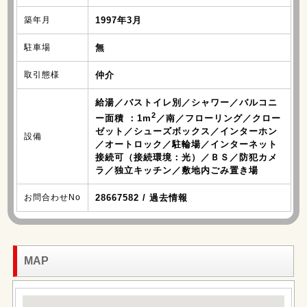
築年月
1997年3月
駐車場
無
取引態様
仲介
給湯／バストイレ別／シャワー／バルコニ
2
ー面積 ：1m
／南／フローリング／クロー
ゼット／シューズボックス／インターホン
設備
／オートロック／駐輪場／インターネット
接続可（接続環境：光）／ＢＳ／防犯カメ
ラ／独立キッチン／敷地内ごみ置き場
お問合わせNo
28667582 / 過去情報
MAP