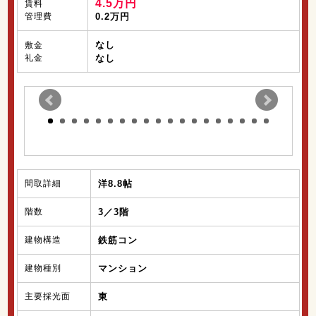
4.5万円
賃料
管理費
0.2万円
なし
敷金
礼金
なし
間取詳細
洋8.8帖
階数
3／3階
建物構造
鉄筋コン
建物種別
マンション
主要採光面
東