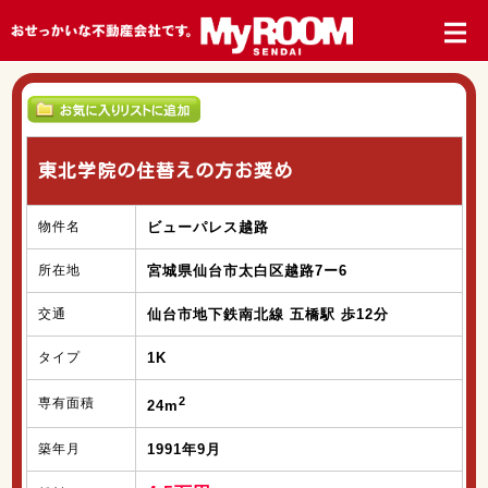
東北学院の住替えの方お奨め
物件名
ビューパレス越路
所在地
宮城県仙台市太白区越路7ー6
交通
仙台市地下鉄南北線 五橋駅 歩12分
タイプ
1K
2
専有面積
24m
築年月
1991年9月