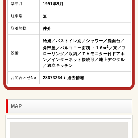
築年月
1991年9月
駐車場
無
取引態様
仲介
給湯／バストイレ別／シャワー／洗面台／
2
角部屋／バルコニー面積 ：1.6m
／東／フ
設備
ローリング／収納／ＴＶモニター付ドアホ
ン／インターネット接続可／地上デジタル
／独立キッチン
お問合わせNo
28673264 / 過去情報
MAP