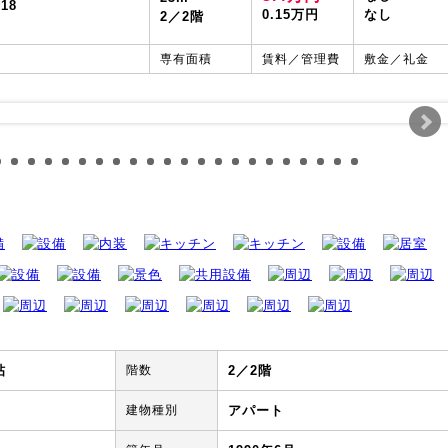
18
0.15万円
なし
2／2階
専有面積
賃料／管理費
敷金／礼金
帖
階数
2／2階
建物種別
アパート