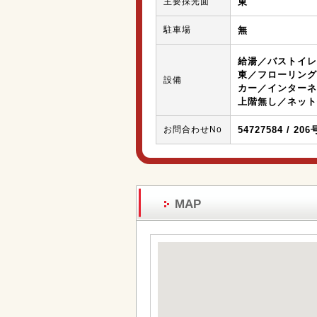
主要採光面
東
駐車場
無
給湯／バストイレ
東／フローリング
設備
カー／インターネ
上階無し／ネット
お問合わせNo
54727584 / 20
MAP