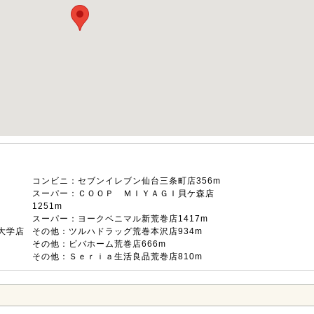
コンビニ：セブンイレブン仙台三条町店356m
スーパー：ＣＯＯＰ ＭＩＹＡＧＩ貝ケ森店
1251m
スーパー：ヨークベニマル新荒巻店1417m
大学店
その他：ツルハドラッグ荒巻本沢店934m
その他：ビバホーム荒巻店666m
その他：Ｓｅｒｉａ生活良品荒巻店810m