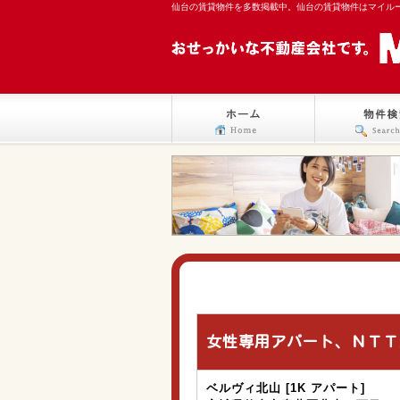
仙台の賃貸物件を多数掲載中。仙台の賃貸物件はマイル
女性専用アパート、ＮＴＴ
ベルヴィ北山 [1K アパート]