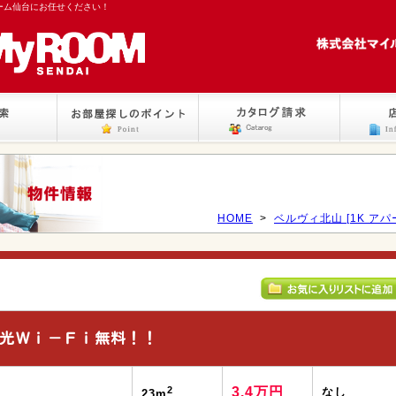
ーム仙台にお任せください！
HOME
>
ベルヴィ北山 [1K アパ
光Ｗｉ－Ｆｉ無料！！
2
3.4万円
なし
23m