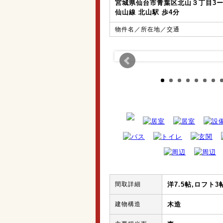
宮城県仙台市青葉区北山３丁目3ー
仙山線 北山駅 歩4分
物件名／所在地／交通
間取詳細
洋7.5帖,ロフト3
建物構造
木造