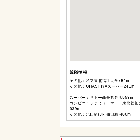
近隣情報
その他：私立東北福祉大学794m
その他：OHASHIYAスーパー241m
スーパー：サトー商会荒巻店953m
コンビニ：ファミリーマート東北福祉
639m
その他：北山駅(JR 仙山線)406m