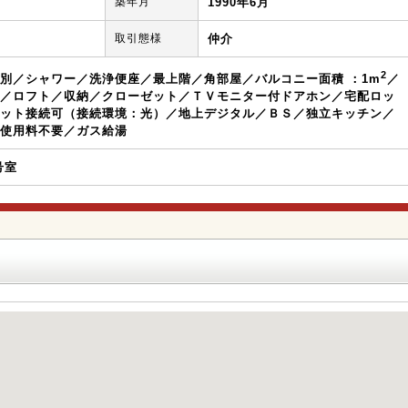
築年月
1990年6月
取引態様
仲介
2
別／シャワー／洗浄便座／最上階／角部屋／バルコニー面積 ：1m
／
／ロフト／収納／クローゼット／ＴＶモニター付ドアホン／宅配ロッ
ット接続可（接続環境：光）／地上デジタル／ＢＳ／独立キッチン／
使用料不要／ガス給湯
6号室