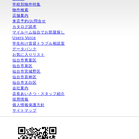
学校別物件特集
物件検索
店舗案内
来店予約/お問合せ
カタログ請求
マイルーム仙台でお部屋探し
Users Voice
学生向け賃貸トラブル相談室
データバンク
お気に入りリスト
仙台市青葉区
仙台市泉区
仙台市宮城野区
仙台市若林区
仙台市太白区
会社案内
店長あいさつ・スタッフ紹介
採用情報
個人情報保護方針
サイトマップ