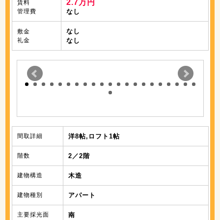
2.7万円
賃料
管理費
なし
なし
敷金
礼金
なし
間取詳細
洋8帖,ロフト1帖
階数
2／2階
建物構造
木造
建物種別
アパート
主要採光面
南