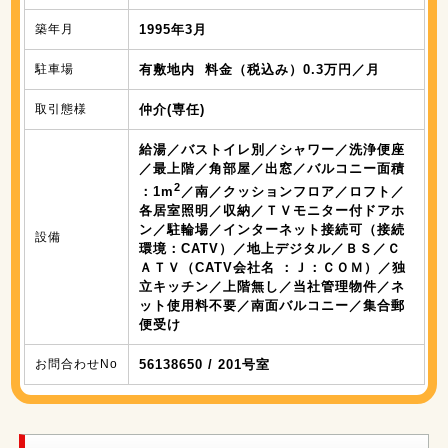
築年月
1995年3月
駐車場
有敷地内 料金（税込み）0.3万円／月
取引態様
仲介(専任)
給湯／バストイレ別／シャワー／洗浄便座
／最上階／角部屋／出窓／バルコニー面積
2
：1m
／南／クッションフロア／ロフト／
各居室照明／収納／ＴＶモニター付ドアホ
ン／駐輪場／インターネット接続可（接続
設備
環境：CATV）／地上デジタル／ＢＳ／Ｃ
ＡＴＶ（CATV会社名 ：Ｊ：ＣＯＭ）／独
立キッチン／上階無し／当社管理物件／ネ
ット使用料不要／南面バルコニー／集合郵
便受け
お問合わせNo
56138650 / 201号室