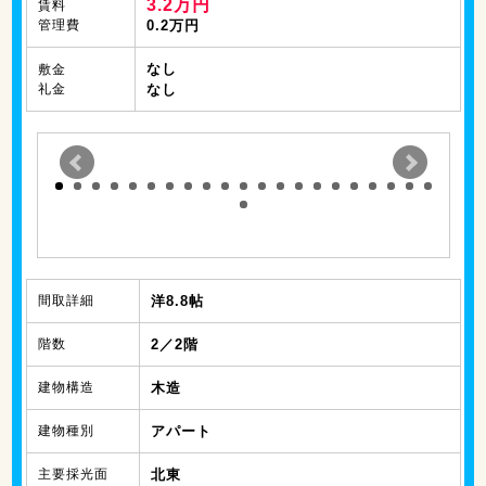
3.2万円
賃料
管理費
0.2万円
なし
敷金
礼金
なし
間取詳細
洋8.8帖
階数
2／2階
建物構造
木造
建物種別
アパート
主要採光面
北東