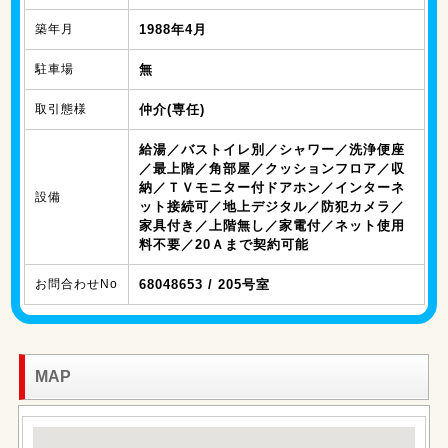
築年月
1988年4月
駐車場
無
取引態様
仲介(専任)
給湯／バストイレ別／シャワー／洗浄便座
／最上階／角部屋／クッションフロア／収
納／ＴＶモニター付ドアホン／インターネ
設備
ット接続可／地上デジタル／防犯カメラ／
家具付き／上階無し／家電付／ネット使用
料不要／20Ａまで契約可能
お問合わせNo
68048653 / 205号室
MAP