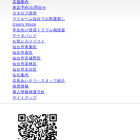
店舗案内
来店予約/お問合せ
カタログ請求
マイルーム仙台でお部屋探し
Users Voice
学生向け賃貸トラブル相談室
データバンク
お気に入りリスト
仙台市青葉区
仙台市泉区
仙台市宮城野区
仙台市若林区
仙台市太白区
会社案内
店長あいさつ・スタッフ紹介
採用情報
個人情報保護方針
サイトマップ