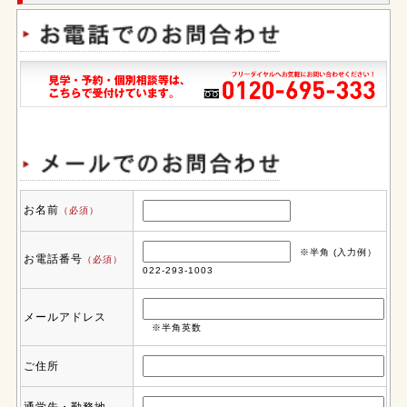
お名前
（必須）
※半角 (入力例）
お電話番号
（必須）
022-293-1003
メールアドレス
※半角英数
ご住所
通学先・勤務地