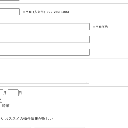
※半角 (入力例）022-293-1003
※半角英数
月
日
後
時頃
近いおススメの物件情報が欲しい