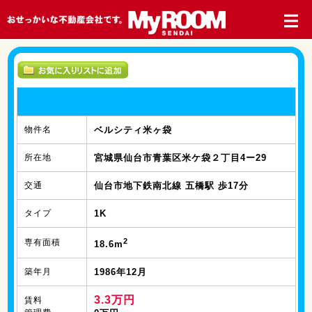
物件名
ベルシティ米ヶ袋
所在地
宮城県仙台市青葉区米ケ袋２丁目4ー29
交通
仙台市地下鉄南北線 五橋駅 歩17分
タイプ
1K
2
専有面積
18.6m
築年月
1986年12月
3.3万円
賃料