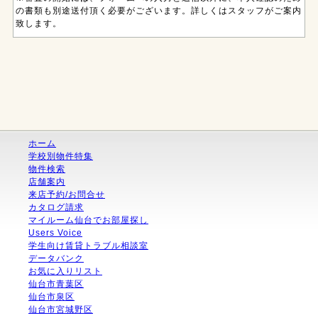
の書類も別途送付頂く必要がございます。詳しくはスタッフがご案内
致します。
ホーム
学校別物件特集
物件検索
店舗案内
来店予約/お問合せ
カタログ請求
マイルーム仙台でお部屋探し
Users Voice
学生向け賃貸トラブル相談室
データバンク
お気に入りリスト
仙台市青葉区
仙台市泉区
仙台市宮城野区