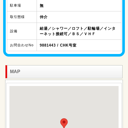
駐車場
無
取引態様
仲介
給湯／シャワー／ロフト／駐輪場／インタ
設備
ーネット接続可／ＢＳ／ＶＨＦ
お問合わせNo
9881443 / CHK号室
MAP