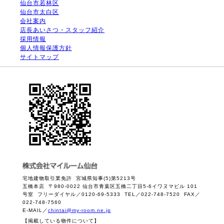
仙台市若林区
仙台市太白区
会社案内
店長あいさつ・スタッフ紹介
採用情報
個人情報保護方針
サイトマップ
宅地建物取引業免許 宮城県知事(5)第5213号
五橋本店 〒980-0022 仙台市青葉区五橋二丁目5-6イワヌマビル 101
号室 フリーダイヤル／0120-69-5333 TEL／022-748-7520 FAX／
022-748-7560
E-MAIL／
chintai@my-room.ne.jp
【掲載している物件について】