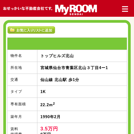
物件名
トップヒルズ北山
所在地
宮城県仙台市青葉区北山３丁目4ー1
交通
仙山線 北山駅 歩1分
タイプ
1K
2
専有面積
22.2m
築年月
1990年2月
3.5万円
賃料