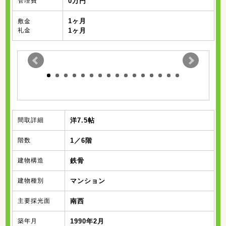
管理費
0万円
1ヶ月
敷金
礼金
1ヶ月
間取詳細
洋7.5帖
階数
1／6階
建物構造
鉄骨
建物種別
マンション
主要採光面
南西
築年月
1990年2月