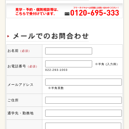
お名前
（必須）
※半角 (入力例）
お電話番号
（必須）
022-293-1003
メールアドレス
※半角英数
ご住所
通学先・勤務地