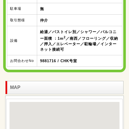
駐車場
無
取引態様
仲介
給湯／バストイレ別／シャワー／バルコニ
2
ー面積 ：1m
／南西／フローリング／収納
設備
／押入／エレベーター／駐輪場／インター
ネット接続可
お問合わせNo
9881716 / CHK号室
MAP