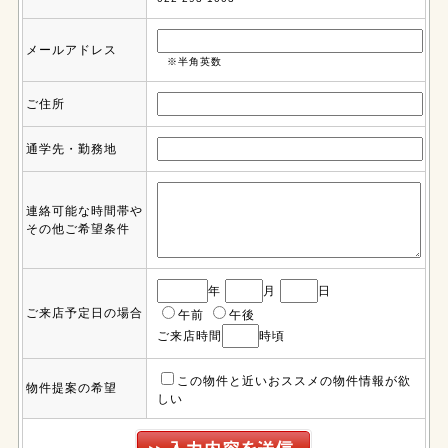
メールアドレス
※半角英数
ご住所
通学先・勤務地
連絡可能な時間帯や
その他ご希望条件
年
月
日
ご来店予定日の場合
午前
午後
ご来店時間
時頃
この物件と近いおススメの物件情報が欲
物件提案の希望
しい