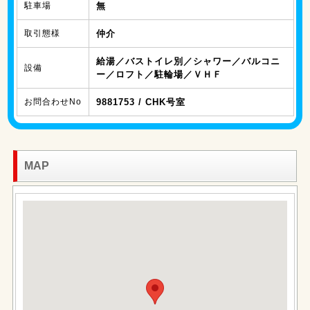
駐車場
無
取引態様
仲介
給湯／バストイレ別／シャワー／バルコニ
設備
ー／ロフト／駐輪場／ＶＨＦ
お問合わせNo
9881753 / CHK号室
MAP