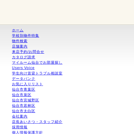
ホーム
学校別物件特集
物件検索
店舗案内
来店予約/お問合せ
カタログ請求
マイルーム仙台でお部屋探し
Users Voice
学生向け賃貸トラブル相談室
データバンク
お気に入りリスト
仙台市青葉区
仙台市泉区
仙台市宮城野区
仙台市若林区
仙台市太白区
会社案内
店長あいさつ・スタッフ紹介
採用情報
個人情報保護方針