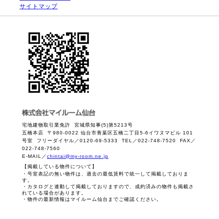
サイトマップ
宅地建物取引業免許 宮城県知事(5)第5213号
五橋本店 〒980-0022 仙台市青葉区五橋二丁目5-6イワヌマビル 101
号室 フリーダイヤル／0120-69-5333 TEL／022-748-7520 FAX／
022-748-7560
E-MAIL／
chintai@my-room.ne.jp
【掲載している物件について】
・号室表記の無い物件は、過去の最低賃料で統一して掲載しておりま
す。
・カタログと連動して掲載しておりますので、成約済みの物件も掲載さ
れている場合があります。
・物件の最新情報はマイルーム仙台までご確認ください。