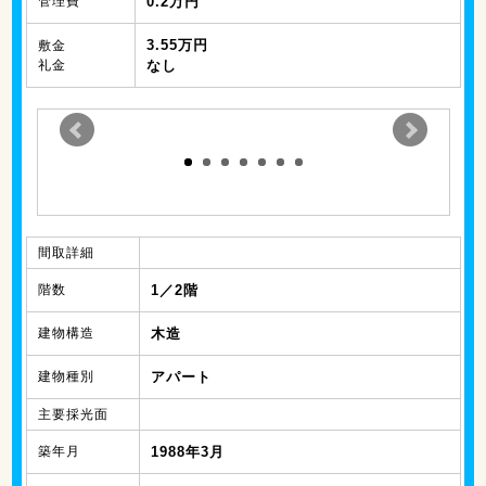
管理費
0.2万円
3.55万円
敷金
礼金
なし
間取詳細
階数
1／2階
建物構造
木造
建物種別
アパート
主要採光面
築年月
1988年3月