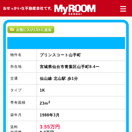
物件名
プリンスコート山手町
所在地
宮城県仙台市青葉区山手町8-4ー
交通
仙山線 北山駅 歩1分
タイプ
1K
2
専有面積
23m
築年月
1988年3月
3.55万円
賃料