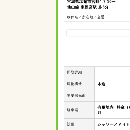
宮城県塩竈市宮町4-7-10ー
仙山線 東照宮駅 歩3分
物件名／所在地／交通
間取詳細
建物構造
木造
主要採光面
有敷地内 料金（
駐車場
月
設備
シャワー／ＶＨＦ