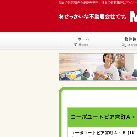
仙台の賃貸物件を多数掲載中。仙台の賃貸物件はマイル
コーポユートピア宮町Ａ・
コーポユートピア宮町Ａ・Ｂ [1K 