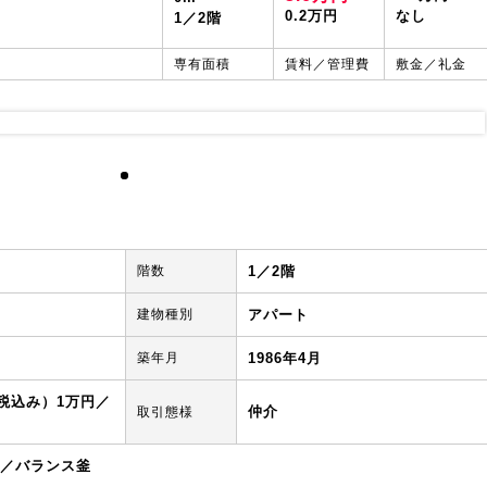
0.2万円
なし
1／2階
専有面積
賃料／管理費
敷金／礼金
階数
1／2階
建物種別
アパート
築年月
1986年4月
税込み）1万円／
仲介
取引態様
／バランス釜