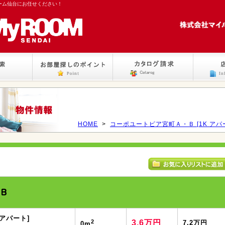
ーム仙台にお任せください！
HOME
>
コーポユートピア宮町Ａ・Ｂ [1K アパ
Ｂ
アパート]
2
3.6万円
7.2万円
0m