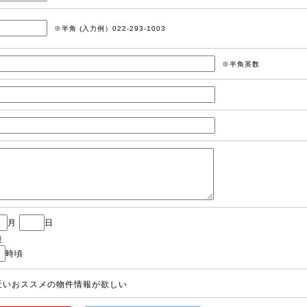
※半角 (入力例）022-293-1003
※半角英数
月
日
後
時頃
近いおススメの物件情報が欲しい