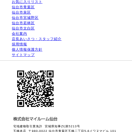
お気に入りリスト
仙台市青葉区
仙台市泉区
仙台市宮城野区
仙台市若林区
仙台市太白区
会社案内
店長あいさつ・スタッフ紹介
採用情報
個人情報保護方針
サイトマップ
宅地建物取引業免許 宮城県知事(5)第5213号
五橋本店 〒980-0022 仙台市青葉区五橋二丁目5-6イワヌマビル 101