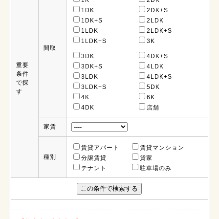
1K
2DK
1DK
2DK+S
1DK+S
2LDK
1LDK
2LDK+S
1LDK+S
3K
間取
3DK
4DK+S
重要
3DK+S
4LDK
条件
3LDK
4LDK+S
で探
3LDK+S
5DK
す
4K
6K
4DK
店舗
家賃
賃貸アパート
賃貸マンション
種別
分譲賃貸
貸家
テナント
駐車場のみ