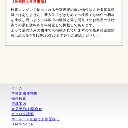
【検索時の注意事項】
検索エンジンで抽出される号室表記の無い物件は入居者募集情
報ではありません。新入学生がはじめての検索でも物件の相場
を比較し易いように掲載中の情報と同じ間取りのお部屋の現時
点での最低賃料を毎年確認して掲載してあります。
よって成約済みの物件でも掲載されていますので最新の空室情
報は総合受付0120695333まで必ずご確認ください。
ホーム
学校別物件特集
物件検索
店舗案内
来店予約/お問合せ
カタログ請求
マイルーム仙台でお部屋探し
Users Voice