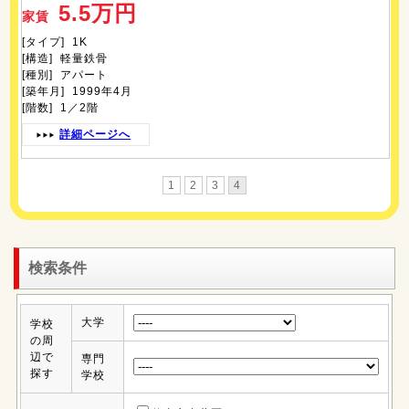
5.5万円
家賃
[タイプ] 1K
[構造] 軽量鉄骨
[種別] アパート
[築年月] 1999年4月
[階数] 1／2階
詳細ページへ
1
2
3
4
検索条件
大学
学校
の周
辺で
専門
探す
学校