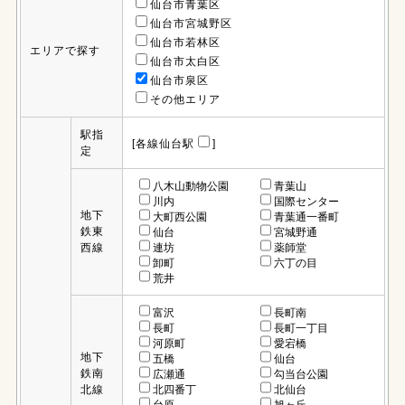
仙台市青葉区
仙台市宮城野区
仙台市若林区
エリアで探す
仙台市太白区
仙台市泉区
その他エリア
駅指
[各線仙台駅
]
定
八木山動物公園
青葉山
川内
国際センター
地下
大町西公園
青葉通一番町
鉄東
仙台
宮城野通
西線
連坊
薬師堂
卸町
六丁の目
荒井
富沢
長町南
長町
長町一丁目
河原町
愛宕橋
地下
五橋
仙台
鉄南
広瀬通
勾当台公園
北線
北四番丁
北仙台