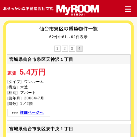
仙台市泉区の賃貸物件一覧
62件中61～62件表示
1
2
3
4
宮城県仙台市泉区天神沢１丁目
5.4万円
家賃
[タイプ] ワンルーム
[構造] 木造
[種別] アパート
[築年月] 2008年7月
[階数] 1／2階
詳細ページへ
宮城県仙台市泉区泉中央１丁目