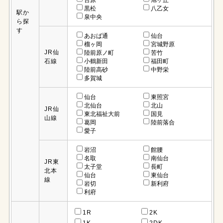
台原
旭ヶ丘
黒松
八乙女
駅か
泉中央
ら探
す
あおば通
仙台
榴ヶ岡
宮城野原
JR仙
陸前原ノ町
苦竹
石線
小鶴新田
福田町
陸前高砂
中野栄
多賀城
仙台
東照宮
北仙台
北山
JR仙
東北福祉大前
国見
山線
葛岡
陸前落合
愛子
岩沼
館腰
名取
南仙台
JR東
太子堂
長町
北本
仙台
東仙台
線
岩切
新利府
利府
1R
2K