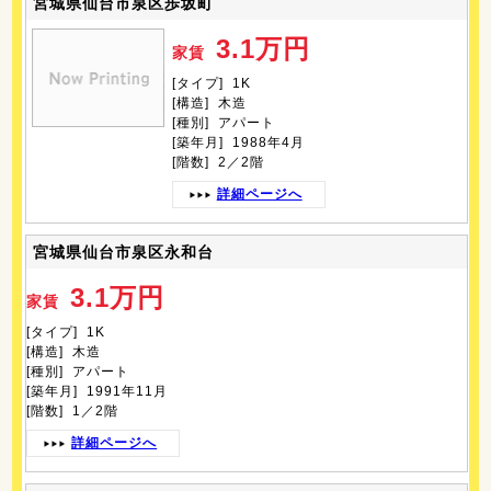
宮城県仙台市泉区歩坂町
3.1万円
家賃
[タイプ] 1K
[構造] 木造
[種別] アパート
[築年月] 1988年4月
[階数] 2／2階
詳細ページへ
宮城県仙台市泉区永和台
3.1万円
家賃
[タイプ] 1K
[構造] 木造
[種別] アパート
[築年月] 1991年11月
[階数] 1／2階
詳細ページへ