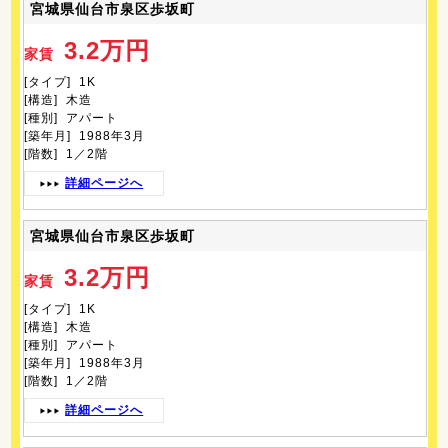
宮城県仙台市泉区歩坂町
3.2万円
家賃
[タイプ] 1K
[構造] 木造
[種別] アパート
[築年月] 1988年3月
[階数] 1／2階
詳細ページへ
宮城県仙台市泉区歩坂町
3.2万円
家賃
[タイプ] 1K
[構造] 木造
[種別] アパート
[築年月] 1988年3月
[階数] 1／2階
詳細ページへ