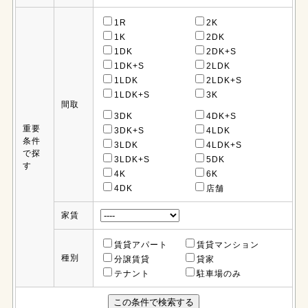
1R
2K
1K
2DK
1DK
2DK+S
1DK+S
2LDK
1LDK
2LDK+S
1LDK+S
3K
間取
3DK
4DK+S
重要
3DK+S
4LDK
条件
3LDK
4LDK+S
で探
3LDK+S
5DK
す
4K
6K
4DK
店舗
家賃
賃貸アパート
賃貸マンション
種別
分譲賃貸
貸家
テナント
駐車場のみ