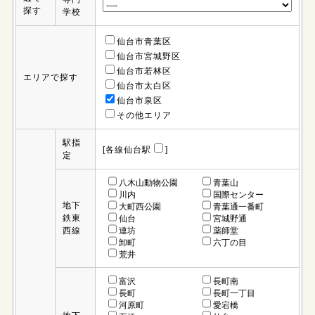
探す
学校
仙台市青葉区
仙台市宮城野区
仙台市若林区
エリアで探す
仙台市太白区
仙台市泉区
その他エリア
駅指
[各線仙台駅
]
定
八木山動物公園
青葉山
川内
国際センター
地下
大町西公園
青葉通一番町
鉄東
仙台
宮城野通
西線
連坊
薬師堂
卸町
六丁の目
荒井
富沢
長町南
長町
長町一丁目
河原町
愛宕橋