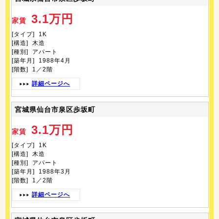
3.1万円
家賃
[タイプ] 1K
[構造] 木造
[種別] アパート
[築年月] 1988年4月
[階数] 1／2階
詳細ページへ
宮城県仙台市泉区歩坂町
3.1万円
家賃
[タイプ] 1K
[構造] 木造
[種別] アパート
[築年月] 1988年3月
[階数] 1／2階
詳細ページへ