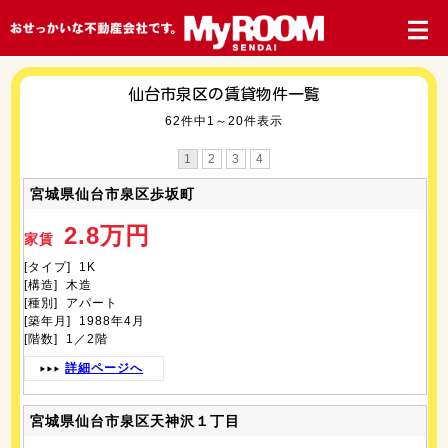
仙台市泉区の賃貸物件一覧
62件中1～20件表示
1
2
3
4
宮城県仙台市泉区歩坂町
2.8万円
家賃
[タイプ] 1K
[構造] 木造
[種別] アパート
[築年月] 1988年4月
[階数] 1／2階
詳細ページへ
宮城県仙台市泉区天神沢１丁目