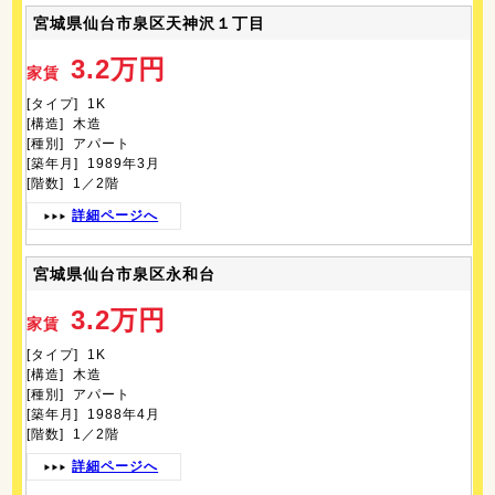
宮城県仙台市泉区天神沢１丁目
3.2万円
家賃
[タイプ] 1K
[構造] 木造
[種別] アパート
[築年月] 1989年3月
[階数] 1／2階
詳細ページへ
宮城県仙台市泉区永和台
3.2万円
家賃
[タイプ] 1K
[構造] 木造
[種別] アパート
[築年月] 1988年4月
[階数] 1／2階
詳細ページへ