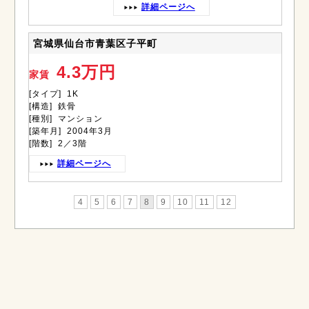
詳細ページへ
宮城県仙台市青葉区子平町
4.3万円
家賃
[タイプ] 1K
[構造] 鉄骨
[種別] マンション
[築年月] 2004年3月
[階数] 2／3階
詳細ページへ
4
5
6
7
8
9
10
11
12