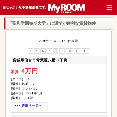
『聖和学園短期大学』
に通学が便利な賃貸物件
279件中141～160件表示
4
5
6
7
8
9
10
11
12
宮城県仙台市青葉区八幡３丁目
4万円
家賃
[タイプ] 1K
[構造] 鉄筋コン
[種別] マンション
[築年月] 1991年1月
[階数] 1／4階
詳細ページへ