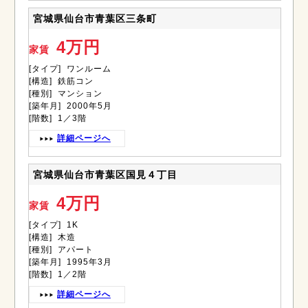
宮城県仙台市青葉区三条町
4万円
家賃
[タイプ] ワンルーム
[構造] 鉄筋コン
[種別] マンション
[築年月] 2000年5月
[階数] 1／3階
詳細ページへ
宮城県仙台市青葉区国見４丁目
4万円
家賃
[タイプ] 1K
[構造] 木造
[種別] アパート
[築年月] 1995年3月
[階数] 1／2階
詳細ページへ