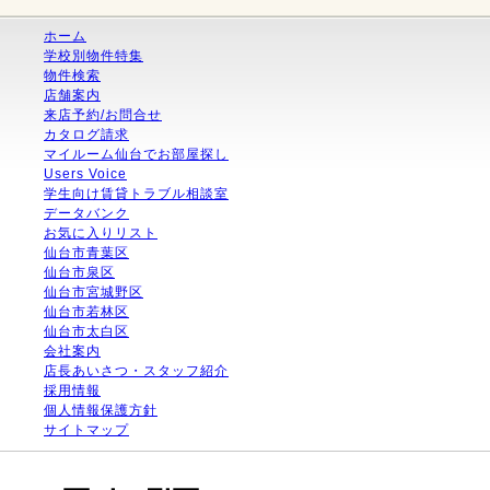
ホーム
学校別物件特集
物件検索
店舗案内
来店予約/お問合せ
カタログ請求
マイルーム仙台でお部屋探し
Users Voice
学生向け賃貸トラブル相談室
データバンク
お気に入りリスト
仙台市青葉区
仙台市泉区
仙台市宮城野区
仙台市若林区
仙台市太白区
会社案内
店長あいさつ・スタッフ紹介
採用情報
個人情報保護方針
サイトマップ