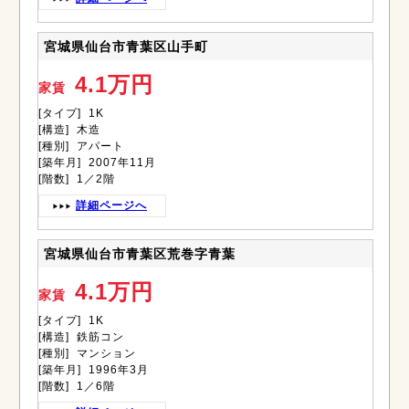
宮城県仙台市青葉区山手町
4.1万円
家賃
[タイプ] 1K
[構造] 木造
[種別] アパート
[築年月] 2007年11月
[階数] 1／2階
詳細ページへ
宮城県仙台市青葉区荒巻字青葉
4.1万円
家賃
[タイプ] 1K
[構造] 鉄筋コン
[種別] マンション
[築年月] 1996年3月
[階数] 1／6階