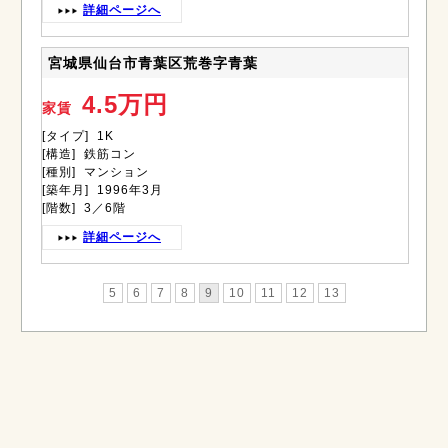
詳細ページへ
宮城県仙台市青葉区荒巻字青葉
4.5万円
家賃
[タイプ] 1K
[構造] 鉄筋コン
[種別] マンション
[築年月] 1996年3月
[階数] 3／6階
詳細ページへ
5
6
7
8
9
10
11
12
13