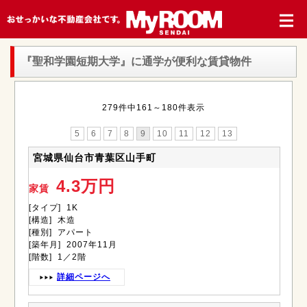
『聖和学園短期大学』
に通学が便利な賃貸物件
279件中161～180件表示
5
6
7
8
9
10
11
12
13
宮城県仙台市青葉区山手町
4.3万円
家賃
[タイプ] 1K
[構造] 木造
[種別] アパート
[築年月] 2007年11月
[階数] 1／2階
詳細ページへ