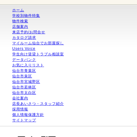
ホーム
学校別物件特集
物件検索
店舗案内
来店予約/お問合せ
カタログ請求
マイルーム仙台でお部屋探し
Users Voice
学生向け賃貸トラブル相談室
データバンク
お気に入りリスト
仙台市青葉区
仙台市泉区
仙台市宮城野区
仙台市若林区
仙台市太白区
会社案内
店長あいさつ・スタッフ紹介
採用情報
個人情報保護方針
サイトマップ