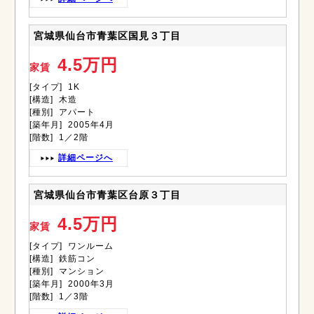
宮城県仙台市青葉区国見３丁目
4.5万円
家賃
[タイプ] 1K
[構造] 木造
[種別] アパート
[築年月] 2005年4月
[階数] 1／2階
詳細ページへ
宮城県仙台市青葉区台原３丁目
4.5万円
家賃
[タイプ] ワンルーム
[構造] 鉄筋コン
[種別] マンション
[築年月] 2000年3月
[階数] 1／3階