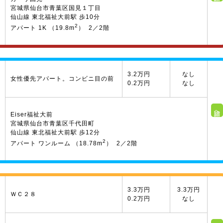
宮城県仙台市青葉区国見１丁目
仙山線 東北福祉大前駅 歩10分
2
アパート 1K （19.8m
） 2／2階
3.2万円
なし
女性優先アパート。コンビニ目の前
0.2万円
なし
詳細へ
Eiser福祉大前
宮城県仙台市青葉区千代田町
仙山線 東北福祉大前駅 歩12分
2
アパート ワンルーム （18.78m
） 2／2階
3.3万円
3.3万円
ＷＣ２８
0.2万円
なし