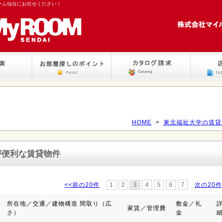
ーム仙台にお任せください！
HOME
>
東北福祉大学の賃貸
が便利な賃貸物件
<<前の20件
1
2
3
4
5
6
7
次の20件
所在地／交通／建物構造 間取り（広
敷金／礼
家賃／管理費
さ）
金