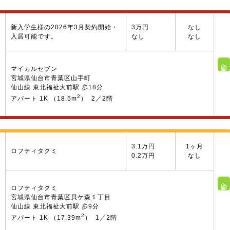
新入学生様の2026年3月契約開始・
3万円
なし
入居可能です。
なし
なし
詳細へ
マイカルセブン
宮城県仙台市青葉区山手町
仙山線 東北福祉大前駅 歩18分
2
アパート 1K （18.5m
） 2／2階
3.1万円
1ヶ月
ロフティタクミ
0.2万円
なし
詳細へ
ロフティタクミ
宮城県仙台市青葉区貝ケ森１丁目
仙山線 東北福祉大前駅 歩9分
2
アパート 1K （17.39m
） 1／2階