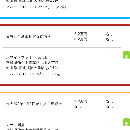
仙山線 東北福祉大前駅 歩21分
2
アパート 1K （17.25m
） 1／2階
3.2万円
なし
日当りと通風良好な南向き！
0.2万円
なし
詳細へ
ホワイトファミール北山
宮城県仙台市青葉区北山３丁目
仙山線 東北福祉大前駅 歩16分
2
アパート 1K （23m
） 1／2階
3.2万円
なし
☆令和3年4月3日から入居可能☆
なし
なし
詳細へ
カーサ国見