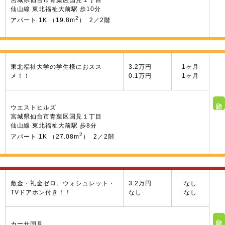
宮城県仙台市青葉区国見１丁目
仙山線 東北福祉大前駅 歩10分
2
アパート 1K （19.8m
） 2／2階
東北福祉大学の学生様におスス
3.2万円
1ヶ月
メ！！
0.1万円
1ヶ月
詳細へ
ウエストヒルズ
宮城県仙台市青葉区国見１丁目
仙山線 東北福祉大前駅 歩8分
2
アパート 1K （27.08m
） 2／2階
敷金・礼金ゼロ。ウォシュレット・
3.2万円
なし
TVドアホン付き！！
なし
なし
詳細へ
カーサ国見