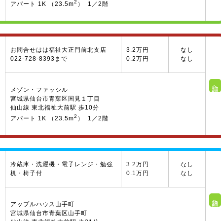
2
アパート 1K （23.5m
） 1／2階
お問合せはは福祉大正門前北支店
3.2万円
なし
022-728-8393まで
0.2万円
なし
詳細へ
メゾン・ファッシル
宮城県仙台市青葉区国見１丁目
仙山線 東北福祉大前駅 歩10分
2
アパート 1K （23.5m
） 1／2階
冷蔵庫・洗濯機・電子レンジ・勉強
3.2万円
なし
机・椅子付
0.1万円
なし
詳細へ
アップルハウス山手町
宮城県仙台市青葉区山手町