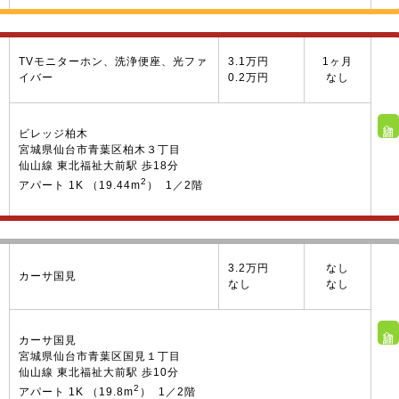
TVモニターホン、洗浄便座、光ファ
3.1万円
1ヶ月
イバー
0.2万円
なし
詳細へ
ビレッジ柏木
宮城県仙台市青葉区柏木３丁目
仙山線 東北福祉大前駅 歩18分
2
アパート 1K （19.44m
） 1／2階
3.2万円
なし
カーサ国見
なし
なし
詳細へ
カーサ国見
宮城県仙台市青葉区国見１丁目
仙山線 東北福祉大前駅 歩10分
2
アパート 1K （19.8m
） 1／2階