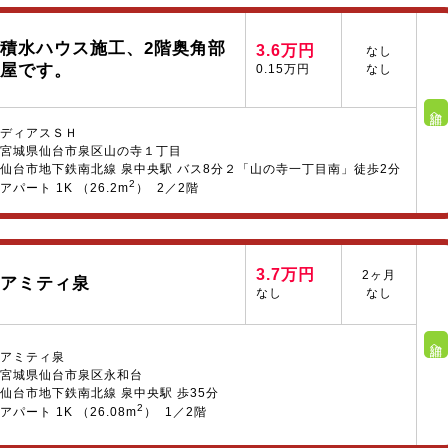
積水ハウス施工、2階奥角部
3.6万円
なし
屋です。
0.15万円
なし
詳細へ
ディアスＳＨ
宮城県仙台市泉区山の寺１丁目
仙台市地下鉄南北線 泉中央駅 バス8分２「山の寺一丁目南」徒歩2分
2
アパート 1K （26.2m
） 2／2階
3.7万円
2ヶ月
アミティ泉
なし
なし
詳細へ
アミティ泉
宮城県仙台市泉区永和台
仙台市地下鉄南北線 泉中央駅 歩35分
2
アパート 1K （26.08m
） 1／2階