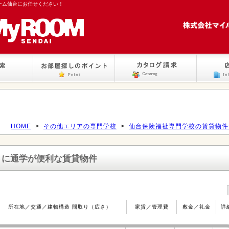
ーム仙台にお任せください！
HOME
>
その他エリアの専門学校
>
仙台保険福祉専門学校の賃貸物件
』
に通学が便利な賃貸物件
所在地／交通／建物構造 間取り（広さ）
家賃／管理費
敷金／礼金
詳