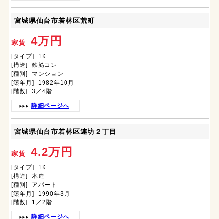
宮城県仙台市若林区荒町
4万円
家賃
[タイプ] 1K
[構造] 鉄筋コン
[種別] マンション
[築年月] 1982年10月
[階数] 3／4階
詳細ページへ
宮城県仙台市若林区連坊２丁目
4.2万円
家賃
[タイプ] 1K
[構造] 木造
[種別] アパート
[築年月] 1990年3月
[階数] 1／2階
詳細ページへ