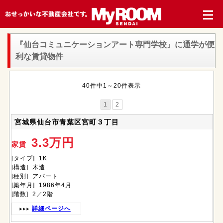
『仙台コミュニケーションアート専門学校』
に通学が便
利な賃貸物件
40件中1～20件表示
1
2
宮城県仙台市青葉区宮町３丁目
3.3万円
家賃
[タイプ] 1K
[構造] 木造
[種別] アパート
[築年月] 1986年4月
[階数] 2／2階
詳細ページへ