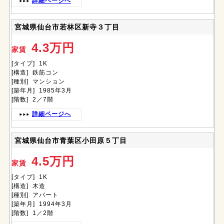
詳細ページへ
宮城県仙台市若林区新寺３丁目
4.3万円
家賃
[タイプ] 1K
[構造] 鉄筋コン
[種別] マンション
[築年月] 1985年3月
[階数] 2／7階
詳細ページへ
宮城県仙台市青葉区小田原５丁目
4.5万円
家賃
[タイプ] 1K
[構造] 木造
[種別] アパート
[築年月] 1994年3月
[階数] 1／2階