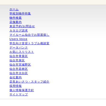
ホーム
学校別物件特集
物件検索
店舗案内
来店予約/お問合せ
カタログ請求
マイルーム仙台でお部屋探し
Users Voice
学生向け賃貸トラブル相談室
データバンク
お気に入りリスト
仙台市青葉区
仙台市泉区
仙台市宮城野区
仙台市若林区
仙台市太白区
会社案内
店長あいさつ・スタッフ紹介
採用情報
個人情報保護方針
サイトマップ