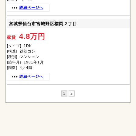
詳細ページへ
宮城県仙台市宮城野区榴岡２丁目
4.8万円
家賃
[タイプ] 1DK
[構造] 鉄筋コン
[種別] マンション
[築年月] 1981年1月
[階数] 4／4階
詳細ページへ
1
2