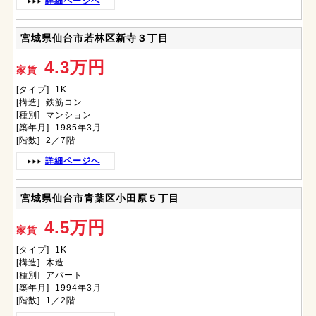
詳細ページへ
宮城県仙台市若林区新寺３丁目
4.3万円
家賃
[タイプ] 1K
[構造] 鉄筋コン
[種別] マンション
[築年月] 1985年3月
[階数] 2／7階
詳細ページへ
宮城県仙台市青葉区小田原５丁目
4.5万円
家賃
[タイプ] 1K
[構造] 木造
[種別] アパート
[築年月] 1994年3月
[階数] 1／2階