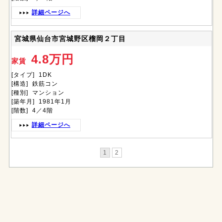
詳細ページへ
宮城県仙台市宮城野区榴岡２丁目
4.8万円
家賃
[タイプ] 1DK
[構造] 鉄筋コン
[種別] マンション
[築年月] 1981年1月
[階数] 4／4階
詳細ページへ
1
2