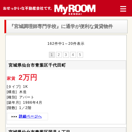
『宮城調理師専門学校』
に通学が便利な賃貸物件
162件中1～20件表示
1
2
3
4
5
宮城県仙台市青葉区千代田町
2万円
家賃
[タイプ] 1K
[構造] 木造
[種別] アパート
[築年月] 1986年4月
[階数] 1／2階
詳細ページへ