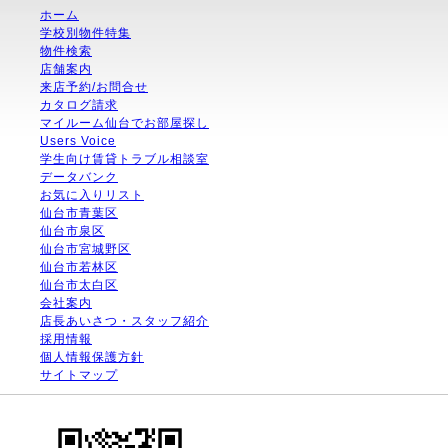
ホーム
学校別物件特集
物件検索
店舗案内
来店予約/お問合せ
カタログ請求
マイルーム仙台でお部屋探し
Users Voice
学生向け賃貸トラブル相談室
データバンク
お気に入りリスト
仙台市青葉区
仙台市泉区
仙台市宮城野区
仙台市若林区
仙台市太白区
会社案内
店長あいさつ・スタッフ紹介
採用情報
個人情報保護方針
サイトマップ