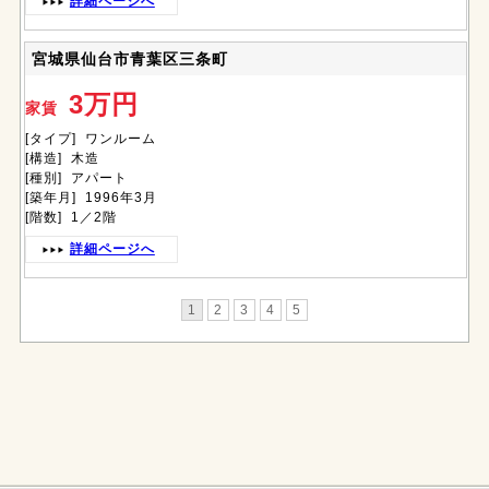
詳細ページへ
宮城県仙台市青葉区三条町
3万円
家賃
[タイプ] ワンルーム
[構造] 木造
[種別] アパート
[築年月] 1996年3月
[階数] 1／2階
詳細ページへ
1
2
3
4
5