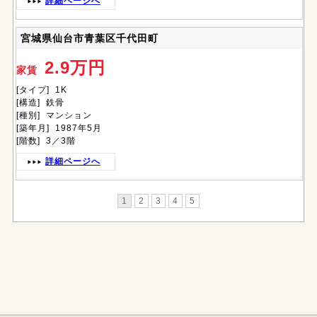
詳細ページへ
宮城県仙台市青葉区千代田町
2.9万円
家賃
[タイプ] 1K
[構造] 鉄骨
[種別] マンション
[築年月] 1987年5月
[階数] 3／3階
詳細ページへ
1
2
3
4
5