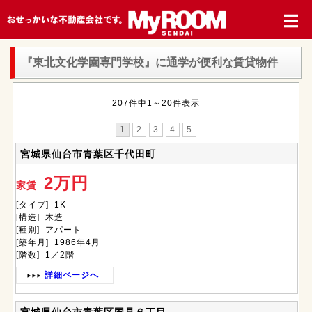
『東北文化学園専門学校』
に通学が便利な賃貸物件
207件中1～20件表示
1
2
3
4
5
宮城県仙台市青葉区千代田町
2万円
家賃
[タイプ] 1K
[構造] 木造
[種別] アパート
[築年月] 1986年4月
[階数] 1／2階
詳細ページへ