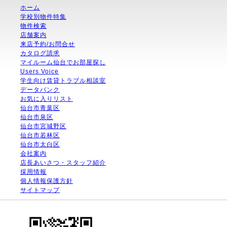
ホーム
学校別物件特集
物件検索
店舗案内
来店予約/お問合せ
カタログ請求
マイルーム仙台でお部屋探し
Users Voice
学生向け賃貸トラブル相談室
データバンク
お気に入りリスト
仙台市青葉区
仙台市泉区
仙台市宮城野区
仙台市若林区
仙台市太白区
会社案内
店長あいさつ・スタッフ紹介
採用情報
個人情報保護方針
サイトマップ